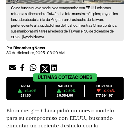
China busca nuevo modelo de compromiso con EE.UU. mientras
refuerza su línea sobre Taiwán.
La foto muestra múltiples proyectiles
lanzados desde la isla de Pingtan, en el estrecho de Taiwán,
perteneciente a la ciudad china de Fuzhou, mientras China continúa
sus maniobras militares alrededor de Taiwán el 30 de diciembre de
2025.
(Kyodo News)
Por
Bloomberg News
30 de diciembre, 2025 | 03:00 AM
ÚLTIMAS
COTIZACIONES
NVDA
NASDAQ
IBOVESPA
+2.49%
+2.59%
-0.06%
211.85
26,584.99
177,894.97
Bloomberg — China pidió un nuevo modelo
para su compromiso con EE.UU., buscando
cimentar un reciente deshielo con la