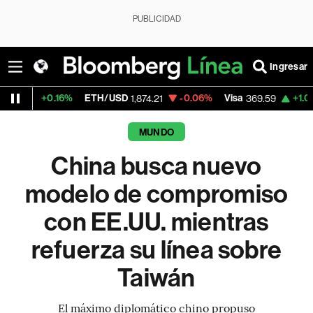
PUBLICIDAD
Ingresar
16%
ETH/USD
-0.06%
Visa
+1.07%
Mercad
1,874.21
369.59
MUNDO
China busca nuevo
modelo de compromiso
con EE.UU. mientras
refuerza su línea sobre
Taiwán
El máximo diplomático chino propuso