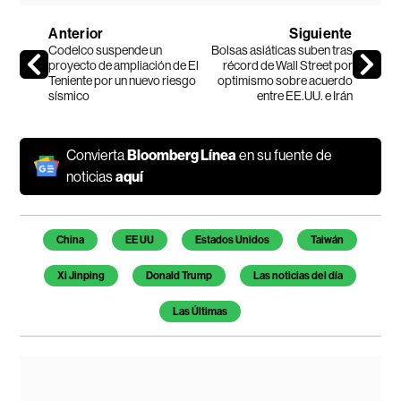
Anterior
Siguiente
Codelco suspende un
Bolsas asiáticas suben tras
proyecto de ampliación de El
récord de Wall Street por
Teniente por un nuevo riesgo
optimismo sobre acuerdo
sísmico
entre EE.UU. e Irán
Convierta
Bloomberg Línea
en su fuente de
noticias
aquí
Temas de este artículo
China
EE UU
Estados Unidos
Taiwán
Xi Jinping
Donald Trump
Las noticias del día
Las Últimas