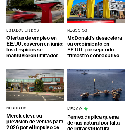
ESTADOS UNIDOS
NEGOCIOS
Ofertas de empleo en
McDonald’s desacelera
EE.UU. cayeron en junio;
su crecimiento en
los despidos se
EE.UU. por segundo
mantuvieron limitados
trimestre consecutivo
NEGOCIOS
MÉXICO
Merck eleva su
Pemex duplica quema
previsión de ventas para
de gas natural por falta
2026 por el impulso de
de infraestructura