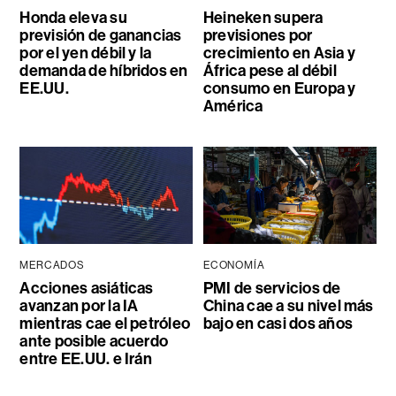
Honda eleva su
Heineken supera
previsión de ganancias
previsiones por
por el yen débil y la
crecimiento en Asia y
demanda de híbridos en
África pese al débil
EE.UU.
consumo en Europa y
América
MERCADOS
ECONOMÍA
Acciones asiáticas
PMI de servicios de
avanzan por la IA
China cae a su nivel más
mientras cae el petróleo
bajo en casi dos años
ante posible acuerdo
entre EE.UU. e Irán