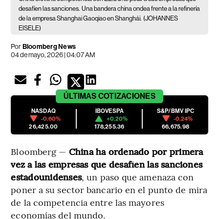
desafíen las sanciones.
Una bandera china ondea frente a la refinería
de la empresa Shanghai Gaoqiao en Shanghái.
(JOHANNES
EISELE)
Por
Bloomberg News
04 de mayo, 2026 | 04:07 AM
ÚLTIMAS
COTIZACIONES
NASDAQ
IBOVESPA
S&P/BMV IPC
-0.60%
+0.20%
-0.24%
26,425.00
178,255.36
66,675.98
Bloomberg —
China ha ordenado por primera
vez a las empresas que desafíen las sanciones
estadounidenses
, un paso que amenaza con
poner a su sector bancario en el punto de mira
de la competencia entre las mayores
economías del mundo.