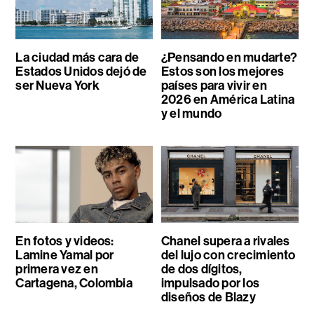
La ciudad más cara de
¿Pensando en mudarte?
Estados Unidos dejó de
Estos son los mejores
ser Nueva York
países para vivir en
2026 en América Latina
y el mundo
En fotos y videos:
Chanel supera a rivales
Lamine Yamal por
del lujo con crecimiento
primera vez en
de dos dígitos,
Cartagena, Colombia
impulsado por los
diseños de Blazy