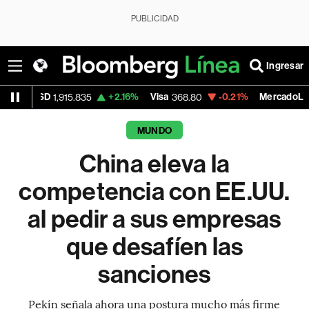
PUBLICIDAD
Ingresar
+2.16%
Visa
-0.21%
MercadoLibre
15.835
368.80
1,918.155
MUNDO
China eleva la
competencia con EE.UU.
al pedir a sus empresas
que desafíen las
sanciones
Pekín señala ahora una postura mucho más firme