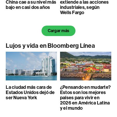
China cae a su nivel más
extiende a las acciones
bajo en casi dos años
industriales, según
Wells Fargo
Cargar más
Lujos y vida en Bloomberg Línea
La ciudad más cara de
¿Pensando en mudarte?
Estados Unidos dejó de
Estos son los mejores
ser Nueva York
países para vivir en
2026 en América Latina
y el mundo