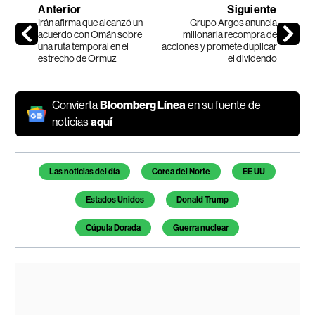
Anterior
Siguiente
Irán afirma que alcanzó un
Grupo Argos anuncia
acuerdo con Omán sobre
millonaria recompra de
una ruta temporal en el
acciones y promete duplicar
estrecho de Ormuz
el dividendo
Convierta
Bloomberg Línea
en su fuente de
noticias
aquí
Temas de este artículo
Las noticias del día
Corea del Norte
EE UU
Estados Unidos
Donald Trump
Cúpula Dorada
Guerra nuclear