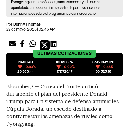
Pyongyang durante décadas, suministrando ayuda que ha
apuntalado una economía muy lastrada por las sanciones
internacionales sobre el programa nuclear norcoreano.
Por
Denny Thomas
27 de mayo, 2025 | 02:45 AM
ÚLTIMAS
COTIZACIONES
NASDAQ
IBOVESPA
S&P/BMV IPC
-0.83%
-0.09%
-0.46%
26,363.44
177,726.17
66,525.18
Bloomberg — Corea del Norte criticó
duramente el plan del presidente Donald
Trump para un sistema de defensa antimisiles
Cúpula Dorada, un escudo destinado a
contrarrestar las amenazas de rivales como
Pyongyang.