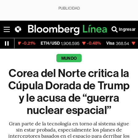
PUBLICIDAD
Ingresar
0.21%
ETH/USD
-0.48%
Visa
-0.28%
Mer
1,906.595
368.54
MUNDO
Corea del Norte critica la
Cúpula Dorada de Trump
y le acusa de “guerra
nuclear espacial”
Gran parte de la tecnología en torno al sistema sigue
sin estar probada, especialmente los planes de
interceptores basados en el espacio para derribar los