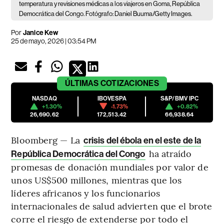
temperatura y revisiones médicas a los viajeros en Goma, República
Democrática del Congo. Fotógrafo: Daniel Buuma/Getty Images.
Por
Janice Kew
25 de mayo, 2026 | 03:54 PM
ÚLTIMAS
COTIZACIONES
NASDAQ
IBOVESPA
S&P/BMV IPC
+1.30%
-1.73%
+0.82%
26,690.62
172,513.42
66,938.64
Bloomberg — La
crisis del ébola en el este de la
ha atraído
República Democrática del Congo
promesas de donación mundiales por valor de
unos US$500 millones, mientras que los
líderes africanos y los funcionarios
internacionales de salud advierten que el brote
corre el riesgo de extenderse por todo el