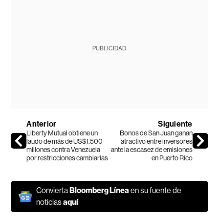
PUBLICIDAD
Anterior
Siguiente
Liberty Mutual obtiene un
Bonos de San Juan ganan
laudo de más de US$1.500
atractivo entre inversores
millones contra Venezuela
ante la escasez de emisiones
por restricciones cambiarias
en Puerto Rico
Convierta
Bloomberg Línea
en su fuente de
noticias
aquí