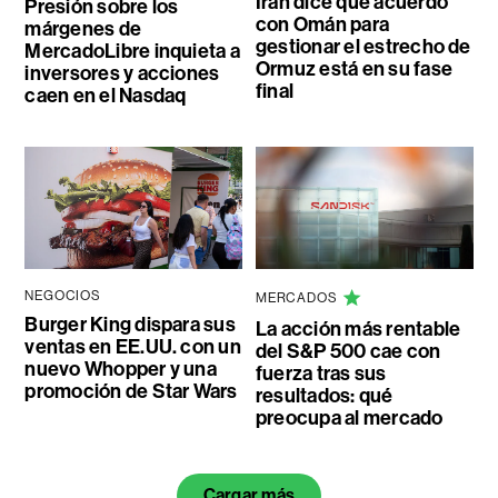
Irán dice que acuerdo
Presión sobre los
con Omán para
márgenes de
gestionar el estrecho de
MercadoLibre inquieta a
Ormuz está en su fase
inversores y acciones
final
caen en el Nasdaq
NEGOCIOS
MERCADOS
Burger King dispara sus
La acción más rentable
ventas en EE.UU. con un
del S&P 500 cae con
nuevo Whopper y una
fuerza tras sus
promoción de Star Wars
resultados: qué
preocupa al mercado
Cargar más