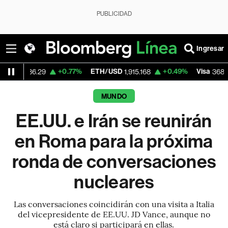
PUBLICIDAD
Ingresar
+0.77%
ETH/USD
+0.49%
Visa
-0.58
29
1,915.168
368.32
MUNDO
EE.UU. e Irán se reunirán
en Roma para la próxima
ronda de conversaciones
nucleares
Las conversaciones coincidirán con una visita a Italia
del vicepresidente de EE.UU. JD Vance, aunque no
está claro si participará en ellas.