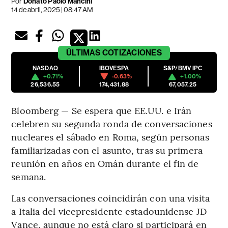
Por
Donato Paolo Mancini
14 de abril, 2025 | 08:47 AM
ÚLTIMAS
COTIZACIONES
NASDAQ
IBOVESPA
S&P/BMV IPC
+0.71%
-0.63%
+1.00%
26,536.55
174,431.88
67,057.25
Bloomberg — Se espera que EE.UU. e Irán
celebren su segunda ronda de conversaciones
nucleares el sábado en Roma, según personas
familiarizadas con el asunto, tras su primera
reunión en años en Omán durante el fin de
semana.
Las conversaciones coincidirán con una visita
a Italia del vicepresidente estadounidense JD
Vance, aunque no está claro si participará en