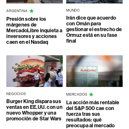
MUNDO
ARGENTINA
Irán dice que acuerdo
Presión sobre los
con Omán para
márgenes de
gestionar el estrecho de
MercadoLibre inquieta a
Ormuz está en su fase
inversores y acciones
final
caen en el Nasdaq
NEGOCIOS
MERCADOS
Burger King dispara sus
La acción más rentable
ventas en EE.UU. con un
del S&P 500 cae con
nuevo Whopper y una
fuerza tras sus
promoción de Star Wars
resultados: qué
preocupa al mercado