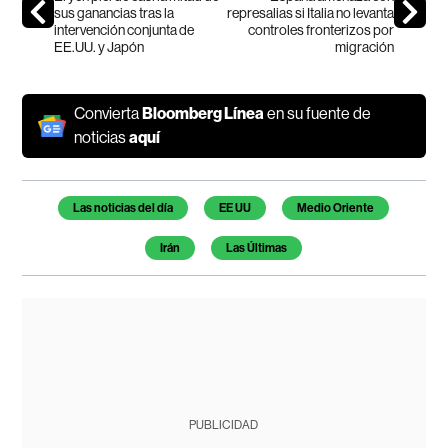
sus ganancias tras la
represalias si Italia no levanta
intervención conjunta de
controles fronterizos por
EE.UU. y Japón
migración
Convierta
Bloomberg Línea
en su fuente de
noticias
aquí
Temas de este artículo
Las noticias del día
EE UU
Medio Oriente
Irán
Las Últimas
PUBLICIDAD