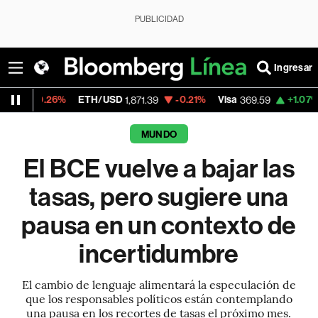
PUBLICIDAD
Ingresar
6%
ETH/USD
-0.21%
Visa
+1.07%
MercadoLi
1,871.39
369.59
MUNDO
El BCE vuelve a bajar las
tasas, pero sugiere una
pausa en un contexto de
incertidumbre
El cambio de lenguaje alimentará la especulación de
que los responsables políticos están contemplando
una pausa en los recortes de tasas el próximo mes.