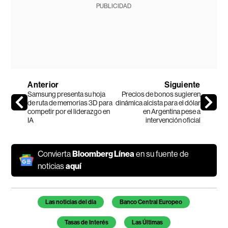
PUBLICIDAD
Anterior
Siguiente
Samsung presenta su hoja
Precios de bonos sugieren
de ruta de memorias 3D para
dinámica alcista para el dólar
competir por el liderazgo en
en Argentina pese a
IA
intervención oficial
Convierta
Bloomberg Línea
en su fuente de
noticias
aquí
Temas de este artículo
Las noticias del día
Banco Central Europeo
Tasas de Interés
Las Últimas