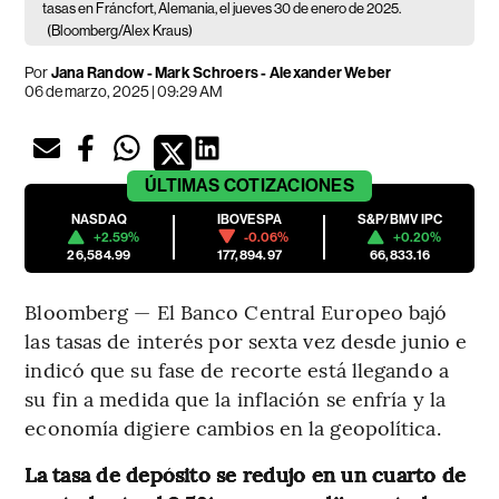
tasas en Fráncfort, Alemania, el jueves 30 de enero de 2025.
(Bloomberg/Alex Kraus)
Por
Jana Randow - Mark Schroers - Alexander Weber
06 de marzo, 2025 | 09:29 AM
ÚLTIMAS
COTIZACIONES
NASDAQ
IBOVESPA
S&P/BMV IPC
+2.59%
-0.06%
+0.20%
26,584.99
177,894.97
66,833.16
Bloomberg — El Banco Central Europeo bajó
las tasas de interés por sexta vez desde junio e
indicó que su fase de recorte está llegando a
su fin a medida que la inflación se enfría y la
economía digiere cambios en la geopolítica.
La tasa de depósito se redujo en un cuarto de