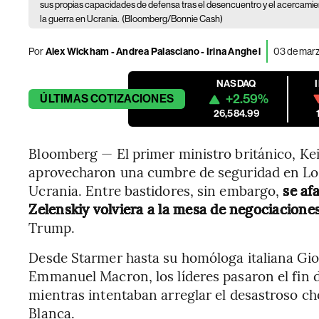
sus propias capacidades de defensa tras el desencuentro y el acercamient
la guerra en Ucrania.
(Bloomberg/Bonnie Cash)
Por
Alex Wickham - Andrea Palasciano - Irina Anghel
03 de marz
NASDAQ
+2.59%
ÚLTIMAS
COTIZACIONES
26,584.99
Bloomberg — El primer ministro británico, Kei
aprovecharon una cumbre de seguridad en Lo
Ucrania. Entre bastidores, sin embargo,
se af
Zelenskiy volviera a la mesa de negociacione
Trump.
Desde Starmer hasta su homóloga italiana Gior
Emmanuel Macron, los líderes pasaron el fin 
mientras intentaban arreglar el desastroso c
Blanca.