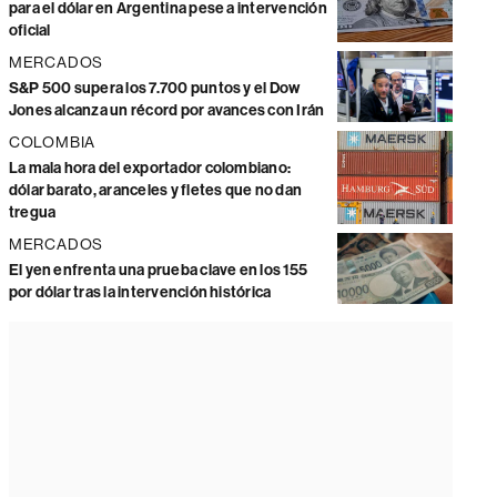
para el dólar en Argentina pese a intervención
oficial
MERCADOS
S&P 500 supera los 7.700 puntos y el Dow
Jones alcanza un récord por avances con Irán
COLOMBIA
La mala hora del exportador colombiano:
dólar barato, aranceles y fletes que no dan
tregua
MERCADOS
El yen enfrenta una prueba clave en los 155
por dólar tras la intervención histórica