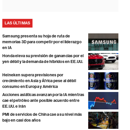
LAS ÚLTIMAS
Samsung presenta su hoja de ruta de
memorias 3D para competir por el liderazgo
en IA
Honda eleva su previsión de ganancias por el
yen débil y la demanda de híbridos en EE.UU.
Heineken supera previsiones por
crecimiento en Asia y África pese al débil
consumo en Europa y América
Acciones asiáticas avanzan por la IA mientras
cae el petróleo ante posible acuerdo entre
EE.UU. e Irán
PMI de servicios de China cae a su nivel más
bajo en casi dos años