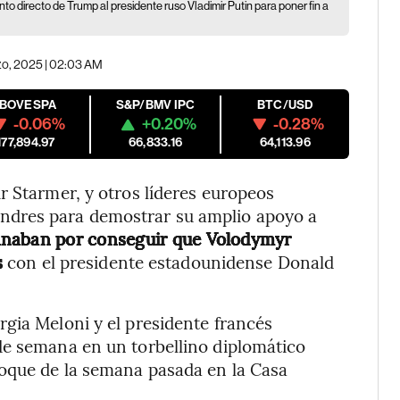
o directo de Trump al presidente ruso Vladimir Putin para poner fin a
o, 2025 | 02:03 AM
IBOVESPA
S&P/BMV IPC
BTC/USD
-0.06%
+0.20%
-0.28%
177,894.97
66,833.16
64,113.96
r Starmer, y otros líderes europeos
ndres para demostrar su amplio apoyo a
anaban por conseguir que Volodymyr
s
con el presidente estadounidense Donald
gia Meloni y el presidente francés
de semana en un torbellino diplomático
hoque de la semana pasada en la Casa