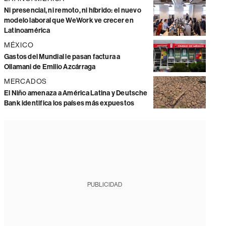
Ni presencial, ni remoto, ni híbrido: el nuevo
modelo laboral que WeWork ve crecer en
Latinoamérica
MÉXICO
Gastos del Mundial le pasan factura a
Ollamani de Emilio Azcárraga
MERCADOS
El Niño amenaza a América Latina y Deutsche
Bank identifica los países más expuestos
PUBLICIDAD