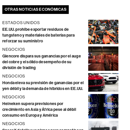
OTRAS NOTICIAS ECONÓMICAS
ESTADOS UNIDOS
EE.UU. prohíbe exportar residuos de
tungsteno y materiales de baterías para
reforzar su suministro
NEGOCIOS
Glencore dispara sus ganancias por el auge
del cobre y el sólido desempeño de su
división de trading
NEGOCIOS
Honda eleva su previsión de ganancias por el
yen débil y la demanda de híbridos en EE.UU.
NEGOCIOS
Heineken supera previsiones por
crecimiento en Asia y África pese al débil
consumo en Europa y América
NEGOCIOS