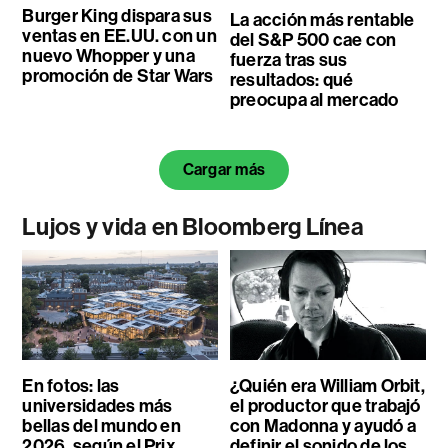
Burger King dispara sus
La acción más rentable
ventas en EE.UU. con un
del S&P 500 cae con
nuevo Whopper y una
fuerza tras sus
promoción de Star Wars
resultados: qué
preocupa al mercado
Cargar más
Lujos y vida en Bloomberg Línea
En fotos: las
¿Quién era William Orbit,
universidades más
el productor que trabajó
bellas del mundo en
con Madonna y ayudó a
2026, según el Prix
definir el sonido de los