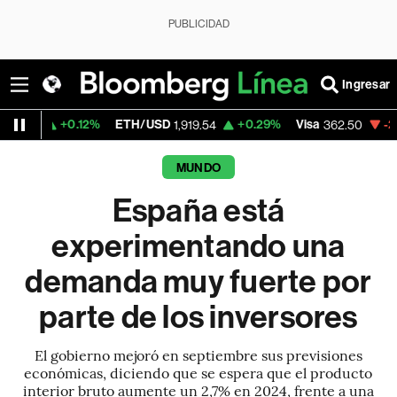
PUBLICIDAD
Ingresar
0.12%
ETH/USD
+0.29%
Visa
-2.15%
Merc
1,919.54
362.50
MUNDO
España está
experimentando una
demanda muy fuerte por
parte de los inversores
El gobierno mejoró en septiembre sus previsiones
económicas, diciendo que se espera que el producto
interior bruto aumente un 2,7% en 2024, frente a una