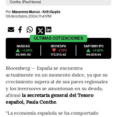
Conthe.
(Paul Hanna)
Por
Macarena Munoz - Kriti Gupta
09 de octubre, 2024 | 11:41 PM
ÚLTIMAS
COTIZACIONES
NASDAQ
IBOVESPA
S&P/BMV IPC
+1.30%
-1.73%
+0.82%
26,690.62
172,513.42
66,938.64
Bloomberg — España se encuentra
actualmente en un momento dulce, ya que su
crecimiento supera al de sus pares regionales
y los inversores se amontonan en su deuda,
afirmó
la secretaria general del Tesoro
español, Paula Conthe
.
“La economía española se ha comportado