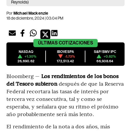
Reynolds)
Por
Michael Mackenzie
18 de diciembre, 2024 | 03:04 PM
ÚLTIMAS
COTIZACIONES
NASDAQ
IBOVESPA
S&P/BMV IPC
+1.30%
-1.73%
+0.82%
26,690.62
172,513.42
66,938.64
Bloomberg —
Los rendimientos de los bonos
del Tesoro subieron
después de que la Reserva
Federal recortara las tasas de interés por
tercera vez consecutiva, tal y como se
esperaba, y señalara que su ritmo el próximo
año probablemente será más lento.
El rendimiento de la nota a dos años, más