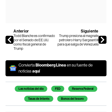
Anterior
Siguiente
Todd Blanche es confirmado
Trump presiona al magnate
por el Senado de EE.UU.
petrolero Harry Sargeant III
como fiscal general de
para que salga de Venezuela
Trump
Convierta
Bloomberg Línea
en su fuente de
noticias
aquí
Temas de este artículo
Las noticias del día
FED
Reserva Federal
Tasas de Interés
Bonos del tesoro