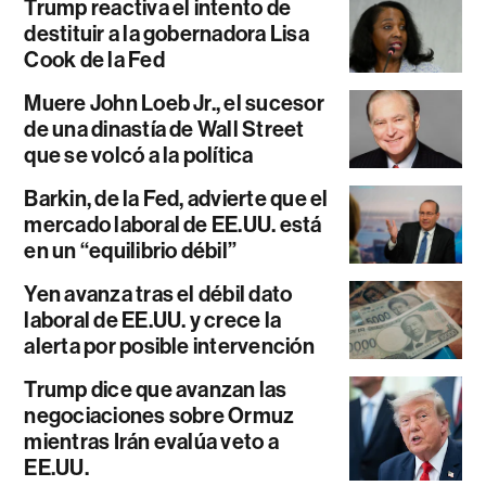
Trump reactiva el intento de
destituir a la gobernadora Lisa
Cook de la Fed
Muere John Loeb Jr., el sucesor
de una dinastía de Wall Street
que se volcó a la política
Barkin, de la Fed, advierte que el
mercado laboral de EE.UU. está
en un “equilibrio débil”
Yen avanza tras el débil dato
laboral de EE.UU. y crece la
alerta por posible intervención
Trump dice que avanzan las
negociaciones sobre Ormuz
mientras Irán evalúa veto a
EE.UU.