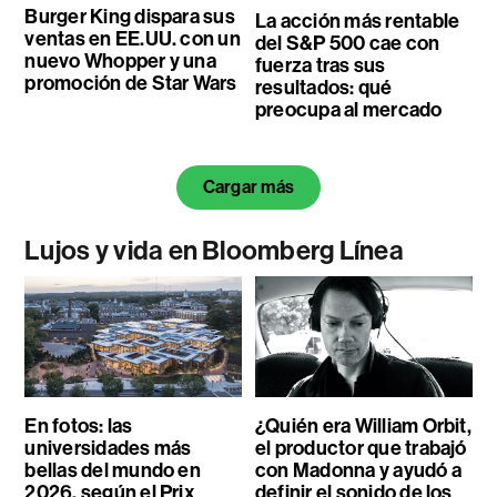
Burger King dispara sus
La acción más rentable
ventas en EE.UU. con un
del S&P 500 cae con
nuevo Whopper y una
fuerza tras sus
promoción de Star Wars
resultados: qué
preocupa al mercado
Cargar más
Lujos y vida en Bloomberg Línea
En fotos: las
¿Quién era William Orbit,
universidades más
el productor que trabajó
bellas del mundo en
con Madonna y ayudó a
2026, según el Prix
definir el sonido de los