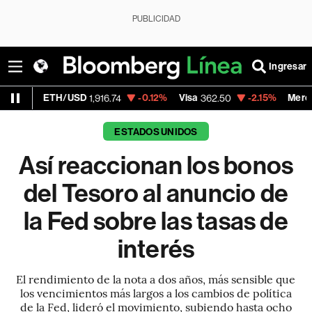
PUBLICIDAD
Ingresar
H/USD
-0.12%
Visa
-2.15%
MercadoLibre
1,916.74
362.50
1,82
ESTADOS UNIDOS
Así reaccionan los bonos
del Tesoro al anuncio de
la Fed sobre las tasas de
interés
El rendimiento de la nota a dos años, más sensible que
los vencimientos más largos a los cambios de política
de la Fed, lideró el movimiento, subiendo hasta ocho