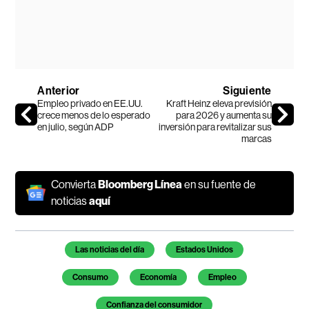
Anterior
Siguiente
Empleo privado en EE.UU.
Kraft Heinz eleva previsión
crece menos de lo esperado
para 2026 y aumenta su
en julio, según ADP
inversión para revitalizar sus
marcas
Convierta
Bloomberg Línea
en su fuente de
noticias
aquí
Temas de este artículo
Las noticias del día
Estados Unidos
Consumo
Economía
Empleo
Confianza del consumidor