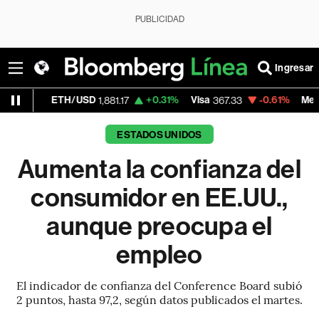
PUBLICIDAD
Ingresar
TH/USD
+0.31%
Visa
-0.61%
MercadoLibre
1,881.17
367.33
1,
ESTADOS UNIDOS
Aumenta la confianza del
consumidor en EE.UU.,
aunque preocupa el
empleo
El indicador de confianza del Conference Board subió
2 puntos, hasta 97,2, según datos publicados el martes.