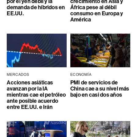
por el yen débil y la
crecimiento en Asia y
demanda de híbridos en
África pese al débil
EE.UU.
consumo en Europa y
América
MERCADOS
ECONOMÍA
Acciones asiáticas
PMI de servicios de
avanzan por la IA
China cae a su nivel más
mientras cae el petróleo
bajo en casi dos años
ante posible acuerdo
entre EE.UU. e Irán