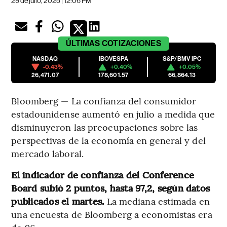
29 de julio, 2025 | 12:06 PM
ÚLTIMAS
COTIZACIONES
NASDAQ
IBOVESPA
S&P/BMV IPC
-0.43%
+0.40%
+0.05%
26,471.07
178,601.57
66,864.13
Bloomberg — La confianza del consumidor
estadounidense aumentó en julio a medida que
disminuyeron las preocupaciones sobre las
perspectivas de la economía en general y del
mercado laboral.
El indicador de confianza del Conference
Board subió 2 puntos, hasta 97,2, según datos
publicados el martes.
La mediana estimada en
una encuesta de Bloomberg a economistas era