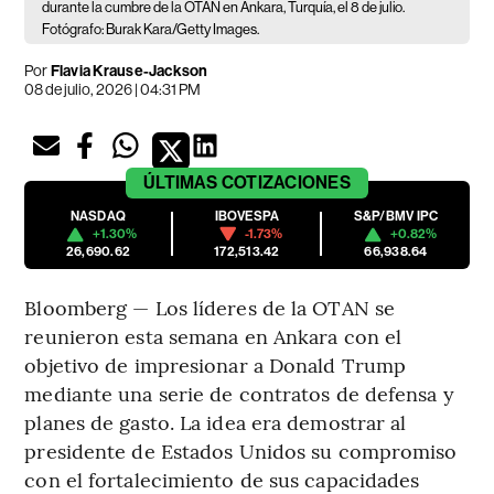
durante la cumbre de la OTAN en Ankara, Turquía, el 8 de julio.
Fotógrafo: Burak Kara/Getty Images.
Por
Flavia Krause-Jackson
08 de julio, 2026 | 04:31 PM
ÚLTIMAS
COTIZACIONES
NASDAQ
IBOVESPA
S&P/BMV IPC
+1.30%
-1.73%
+0.82%
26,690.62
172,513.42
66,938.64
Bloomberg — Los líderes de la OTAN se
reunieron esta semana en Ankara con el
objetivo de impresionar a Donald Trump
mediante una serie de contratos de defensa y
planes de gasto. La idea era demostrar al
presidente de Estados Unidos su compromiso
con el fortalecimiento de sus capacidades