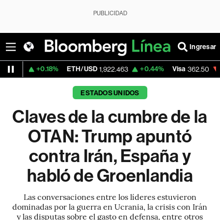
PUBLICIDAD
Ingresar
18%
ETH/USD
+0.44%
Visa
-2.15%
Merca
1,922.463
362.50
ESTADOS UNIDOS
Claves de la cumbre de la
OTAN: Trump apuntó
contra Irán, España y
habló de Groenlandia
Las conversaciones entre los líderes estuvieron
dominadas por la guerra en Ucrania, la crisis con Irán
y las disputas sobre el gasto en defensa, entre otros