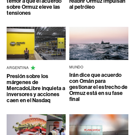
temor a que el acuerdo
reabrir Ormuz impulsan
sobre Ormuz eleve las
al petróleo
tensiones
MUNDO
ARGENTINA
Irán dice que acuerdo
Presión sobre los
con Omán para
márgenes de
gestionar el estrecho de
MercadoLibre inquieta a
Ormuz está en su fase
inversores y acciones
final
caen en el Nasdaq