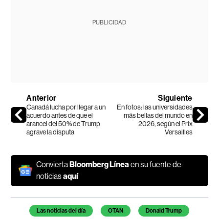
PUBLICIDAD
Anterior
Siguiente
Canadá lucha por llegar a un
En fotos: las universidades
acuerdo antes de que el
más bellas del mundo en
arancel del 50% de Trump
2026, según el Prix
agrave la disputa
Versailles
Convierta
Bloomberg Línea
en su fuente de
noticias
aquí
Temas de este artículo
Las noticias del día
OTAN
Donald Trump