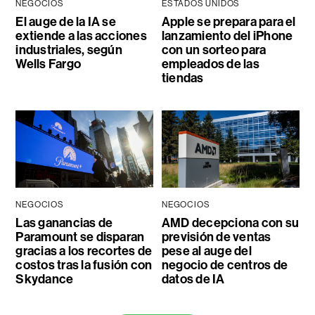
NEGOCIOS
ESTADOS UNIDOS
El auge de la IA se
Apple se prepara para el
extiende a las acciones
lanzamiento del iPhone
industriales, según
con un sorteo para
Wells Fargo
empleados de las
tiendas
NEGOCIOS
NEGOCIOS
Las ganancias de
AMD decepciona con su
Paramount se disparan
previsión de ventas
gracias a los recortes de
pese al auge del
costos tras la fusión con
negocio de centros de
Skydance
datos de IA