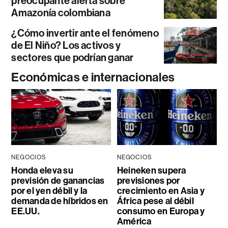
preocupante alerta sobre
Amazonía colombiana
¿Cómo invertir ante el fenómeno
de El Niño? Los activos y
sectores que podrían ganar
Económicas e internacionales
NEGOCIOS
NEGOCIOS
Honda eleva su
Heineken supera
previsión de ganancias
previsiones por
por el yen débil y la
crecimiento en Asia y
demanda de híbridos en
África pese al débil
EE.UU.
consumo en Europa y
América