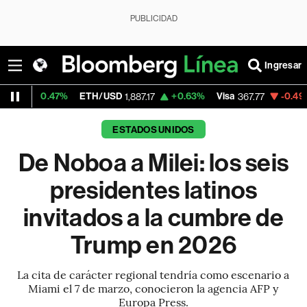
PUBLICIDAD
Ingresar
7%
ETH/USD
+0.63%
Visa
-0.49%
MercadoL
1,887.17
367.77
ESTADOS UNIDOS
De Noboa a Milei: los seis
presidentes latinos
invitados a la cumbre de
Trump en 2026
La cita de carácter regional tendría como escenario a
Miami el 7 de marzo, conocieron la agencia AFP y
Europa Press.