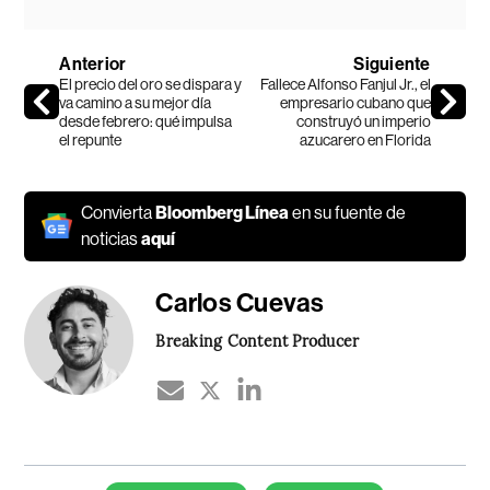
Anterior
Siguiente
El precio del oro se dispara y
Fallece Alfonso Fanjul Jr., el
va camino a su mejor día
empresario cubano que
desde febrero: qué impulsa
construyó un imperio
el repunte
azucarero en Florida
Convierta
Bloomberg Línea
en su fuente de
noticias
aquí
Carlos Cuevas
Breaking Content Producer
Temas de este artículo