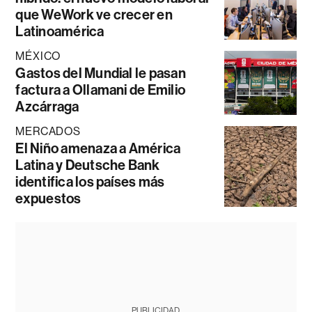
que WeWork ve crecer en
Latinoamérica
MÉXICO
Gastos del Mundial le pasan
factura a Ollamani de Emilio
Azcárraga
MERCADOS
El Niño amenaza a América
Latina y Deutsche Bank
identifica los países más
expuestos
PUBLICIDAD