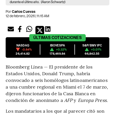
durante el último año.
(Aaron Schwartz)
Por
Carlos Cuevas
12 de febrero, 2026 | 11:15 AM
ÚLTIMAS
COTIZACIONES
NASDAQ
IBOVESPA
S&P/BMV IPC
-0.64%
+0.32%
+0.01%
26,414.82
178,469.84
66,842.55
Bloomberg Línea — El presidente de los
Estados Unidos, Donald Trump, habría
convocado a seis homólogos latinoamericanos
a una cumbre regional en Miami el 7 de marzo,
dijeron funcionarios de la Casa Blanca en
condición de anonimato a
AFP
y
Europa Press.
Los mandatarios a los que al parecer citó son