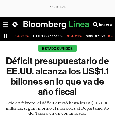
PUBLICIDAD
Ingresar
0.30%
ETH/USD
-0.21%
Visa
-2.15%
Merc
1,914.925
362.50
ESTADOS UNIDOS
Déficit presupuestario de
EE.UU. alcanza los US$1.1
billones en lo que va de
año fiscal
Solo en febrero, el déficit creció hasta los US$307.000
millones, según informó el miércoles el Departamento
del Tesoro en un comunicado.