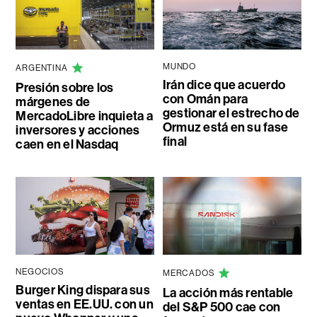
MUNDO
ARGENTINA
Irán dice que acuerdo
Presión sobre los
con Omán para
márgenes de
gestionar el estrecho de
MercadoLibre inquieta a
Ormuz está en su fase
inversores y acciones
final
caen en el Nasdaq
NEGOCIOS
MERCADOS
Burger King dispara sus
La acción más rentable
ventas en EE.UU. con un
del S&P 500 cae con