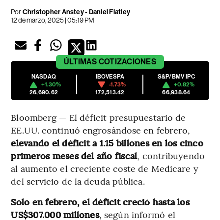
Por
Christopher Anstey - Daniel Flatley
12 de marzo, 2025 | 05:19 PM
ÚLTIMAS
COTIZACIONES
NASDAQ
IBOVESPA
S&P/BMV IPC
+1.30%
-1.73%
+0.82%
26,690.62
172,513.42
66,938.64
Bloomberg — El déficit presupuestario de
EE.UU. continuó engrosándose en febrero,
elevando el déficit a 1.15 billones en los cinco
primeros meses del año fiscal
, contribuyendo
al aumento el creciente coste de Medicare y
del servicio de la deuda pública.
Solo en febrero, el déficit creció hasta los
US$307.000 millones
, según informó el