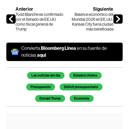
Anterior
Siguiente
Todd Blanche es confirmado
Balance económico del
por el Senado de EE.UU.
Mundial 2026 en EE.UU.:
como fiscal general de
Kansas City fue la ciudad
Trump
más beneficiada
Convierta
Bloomberg Línea
en su fuente de
noticias
aquí
Temas de este artículo
Las noticias del día
Estados Unidos
Presupuesto
Déficit presupuestario
Donald Trump
Economía