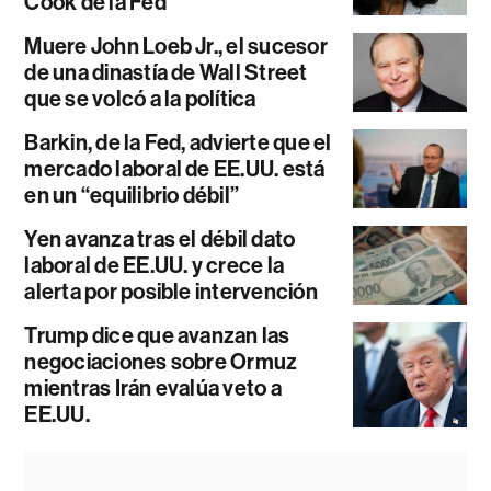
Cook de la Fed
Muere John Loeb Jr., el sucesor
de una dinastía de Wall Street
que se volcó a la política
Barkin, de la Fed, advierte que el
mercado laboral de EE.UU. está
en un “equilibrio débil”
Yen avanza tras el débil dato
laboral de EE.UU. y crece la
alerta por posible intervención
Trump dice que avanzan las
negociaciones sobre Ormuz
mientras Irán evalúa veto a
EE.UU.