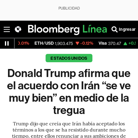
PUBLICIDAD
Ingresar
1%
ETH/USD
-0.12%
Visa
+0.52%
Mercad
1,903.475
370.47
ESTADOS UNIDOS
Donald Trump afirma que
el acuerdo con Irán “se ve
muy bien” en medio de la
tregua
Trump dijo que creía que Irán había aceptado los
términos a los que se ha resistido durante mucho
tiempo, entre ellos renunciar a sus ambiciones de