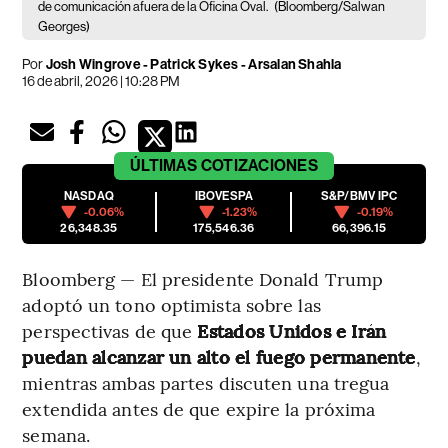
de comunicación afuera de la Oficina Oval.
(Bloomberg/Salwan
Georges)
Por
Josh Wingrove - Patrick Sykes - Arsalan Shahla
16 de abril, 2026 | 10:28 PM
ÚLTIMAS
COTIZACIONES
NASDAQ
IBOVESPA
S&P/BMV IPC
-0.06%
-1.23%
-0.19%
26,348.35
175,546.36
66,396.15
Bloomberg — El presidente Donald Trump
adoptó un tono optimista sobre las
perspectivas de que
Estados Unidos e Irán
puedan alcanzar un alto el fuego permanente
,
mientras ambas partes discuten una tregua
extendida antes de que expire la próxima
semana.