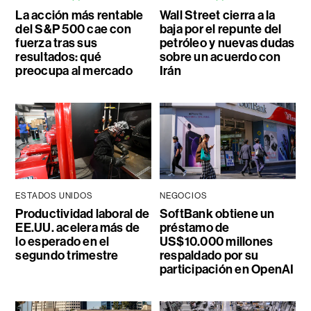
La acción más rentable
Wall Street cierra a la
del S&P 500 cae con
baja por el repunte del
fuerza tras sus
petróleo y nuevas dudas
resultados: qué
sobre un acuerdo con
preocupa al mercado
Irán
ESTADOS UNIDOS
NEGOCIOS
Productividad laboral de
SoftBank obtiene un
EE.UU. acelera más de
préstamo de
lo esperado en el
US$10.000 millones
segundo trimestre
respaldado por su
participación en OpenAI