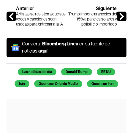
Anterior
Siguiente
Artistas se resisten a que sus
Trump impone aranceles del
voces y canciones sean
15% a paneles solares y
usadas para entrenar a la IA
polisilicio importado
Convierta
Bloomberg Línea
en su fuente de
noticias
aquí
Temas de este artículo
Las noticias del día
Donald Trump
EE UU
Irán
Guerra en Oriente Medio
Guerra en Irán