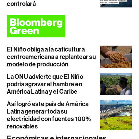
controlará
El Niño obliga a la caficultura
centroamericana a replantear su
modelo de producción
La ONU advierte que El Niño
podría agravar el hambre en
América Latina y el Caribe
Así logró este país de América
Latina generar toda su
electricidad con fuentes 100%
renovables
Económicas e internacionales