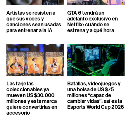
Artistas se resisten a
GTA 6 tendrá un
que sus voces y
adelanto exclusivo en
canciones sean usadas
Netflix: cuándo se
para entrenar a la IA
estrena y a qué hora
Las tarjetas
Batallas, videojuegos y
coleccionables ya
una bolsa de US$75
mueven US$30.000
millones “capaz de
millones y esta marca
cambiar vidas”: así es la
quiere convertirlas en
Esports World Cup 2026
accesorio