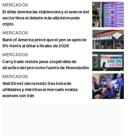
MERCADOS
El dólar domina las stablecoins y el avance del
sector lleva el debate más allá del mundo
cripto
MERCADOS
Bank of America prevé que el yen se aprecie
6% frente al dólar a finales de 2026
MERCADOS
Carry trade resiste pese a la pérdida de
atractivo del yen como fuente de financiación
MERCADOS
Wall Street cierra mixto tras toma de
utilidades y mientras el mercado evalúa
avances con Irán