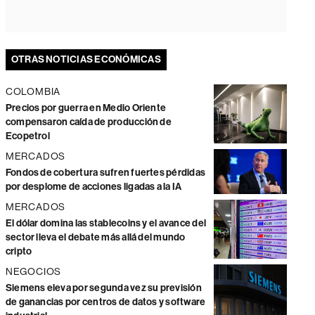
OTRAS NOTICIAS ECONÓMICAS
COLOMBIA
Precios por guerra en Medio Oriente
compensaron caída de producción de
Ecopetrol
MERCADOS
Fondos de cobertura sufren fuertes pérdidas
por desplome de acciones ligadas a la IA
MERCADOS
El dólar domina las stablecoins y el avance del
sector lleva el debate más allá del mundo
cripto
NEGOCIOS
Siemens eleva por segunda vez su previsión
de ganancias por centros de datos y software