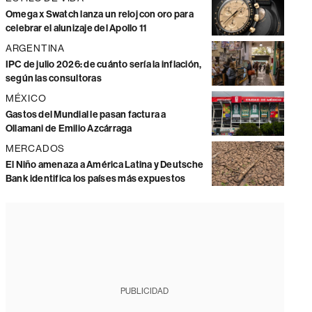
Omega x Swatch lanza un reloj con oro para
celebrar el alunizaje del Apollo 11
ARGENTINA
IPC de julio 2026: de cuánto sería la inflación,
según las consultoras
MÉXICO
Gastos del Mundial le pasan factura a
Ollamani de Emilio Azcárraga
MERCADOS
El Niño amenaza a América Latina y Deutsche
Bank identifica los países más expuestos
PUBLICIDAD