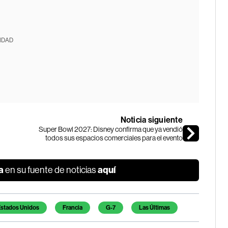
IDAD
Noticia siguiente
Super Bowl 2027: Disney confirma que ya vendió
todos sus espacios comerciales para el evento
a
aquí
en su fuente de noticias
stados Unidos
Francia
G-7
Las Últimas