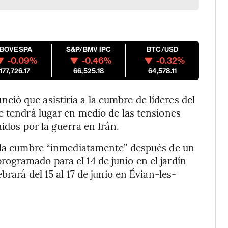
IBOVESPA
S&P/BMV IPC
BTC/USD
-0.09%
-0.46%
-0.32%
177,726.17
66,525.18
64,578.11
ió que asistiría a la cumbre de líderes del
e tendrá lugar en medio de las tensiones
idos por la guerra en Irán.
a la cumbre “inmediatamente” después de un
ogramado para el 14 de junio en el jardín
brará del 15 al 17 de junio en Évian-les-