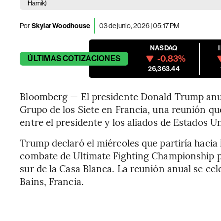
Harnik)
Por
Skylar Woodhouse
03 de junio, 2026 | 05:17 PM
NASDAQ
-0.83%
ÚLTIMAS
COTIZACIONES
26,363.44
Bloomberg — El presidente Donald Trump anunc
Grupo de los Siete en Francia, una reunión qu
entre el presidente y los aliados de Estados Un
Trump declaró el miércoles que partiría haci
combate de Ultimate Fighting Championship pr
sur de la Casa Blanca. La reunión anual se cele
Bains, Francia.