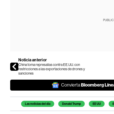
PUBLIC
Noticia anterior
China toma represalias contra EE.UU. con
restricciones a las exportaciones de drones y
sanciones
Bloomberg Líne
Convierta
Temas de este artículo
Las noticias del día
Donald Trump
EE UU
E