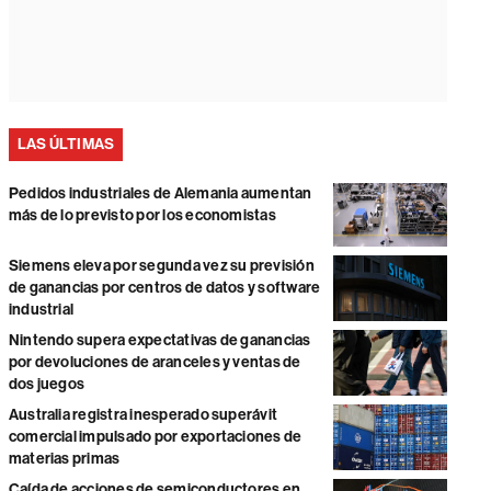
LAS ÚLTIMAS
Pedidos industriales de Alemania aumentan
más de lo previsto por los economistas
Siemens eleva por segunda vez su previsión
de ganancias por centros de datos y software
industrial
Nintendo supera expectativas de ganancias
por devoluciones de aranceles y ventas de
dos juegos
Australia registra inesperado superávit
comercial impulsado por exportaciones de
materias primas
Caída de acciones de semiconductores en