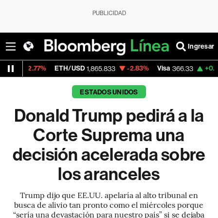
PUBLICIDAD
Ingresar
7%
ETH/USD
-2.83%
Visa
+0.02%
Mercad
1,865.833
366.33
ESTADOS UNIDOS
Donald Trump pedirá a la
Corte Suprema una
decisión acelerada sobre
los aranceles
Trump dijo que EE.UU. apelaría al alto tribunal en
busca de alivio tan pronto como el miércoles porque
“sería una devastación para nuestro país” si se dejaba