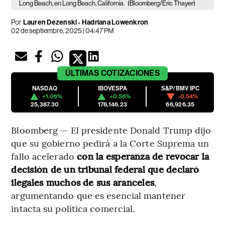
Long Beach, en Long Beach, California.
(Bloomberg/Eric Thayer)
Por
Lauren Dezenski - Hadriana Lowenkron
02 de septiembre, 2025 | 04:47 PM
ÚLTIMAS
COTIZACIONES
NASDAQ
IBOVESPA
S&P/BMV IPC
+1.06%
+0.56%
-0.54%
25,387.30
178,146.23
66,926.35
Bloomberg — El presidente Donald Trump dijo
que su gobierno pedirá a la Corte Suprema un
fallo acelerado
con la esperanza de revocar la
decisión de un tribunal federal que declaró
ilegales muchos de sus aranceles
,
argumentando que es esencial mantener
intacta su política comercial.