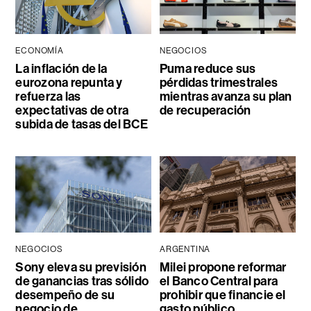
ECONOMÍA
NEGOCIOS
La inflación de la
Puma reduce sus
eurozona repunta y
pérdidas trimestrales
refuerza las
mientras avanza su plan
expectativas de otra
de recuperación
subida de tasas del BCE
NEGOCIOS
ARGENTINA
Sony eleva su previsión
Milei propone reformar
de ganancias tras sólido
el Banco Central para
desempeño de su
prohibir que financie el
negocio de
gasto público