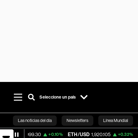
Seleccione un país
Las noticias del día
Newsletters
Línea Mundial
,999.30
ETH/USD
1,920.105
Visa
362.5
+0.10%
+0.32%
Bloomberg 