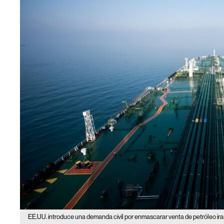
EE.UU. introduce una demanda civil por enmascarar venta de petróleo iran