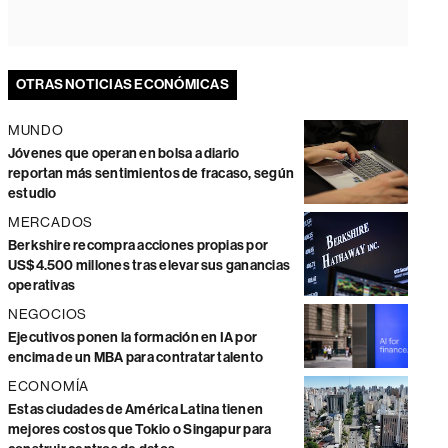
OTRAS NOTICIAS ECONÓMICAS
MUNDO
Jóvenes que operan en bolsa a diario
reportan más sentimientos de fracaso, según
estudio
MERCADOS
Berkshire recompra acciones propias por
US$4.500 millones tras elevar sus ganancias
operativas
NEGOCIOS
Ejecutivos ponen la formación en IA por
encima de un MBA para contratar talento
ECONOMÍA
Estas ciudades de América Latina tienen
mejores costos que Tokio o Singapur para