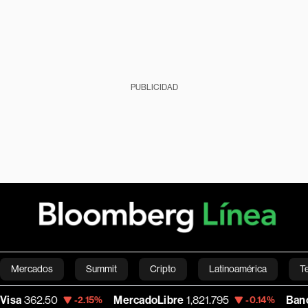
PUBLICIDAD
Mercados
Summit
Cripto
Latinoamérica
T
0
MercadoLibre
1,821.795
Banco de Bogo
-2.15%
-0.14%
Green
Economía
Estilo de vida
Mundo
Videos