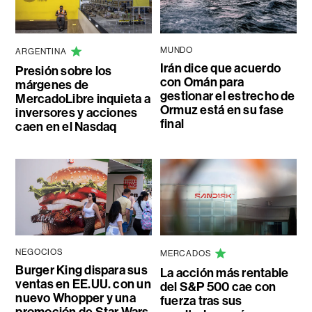
MUNDO
ARGENTINA
Irán dice que acuerdo
Presión sobre los
con Omán para
márgenes de
gestionar el estrecho de
MercadoLibre inquieta a
Ormuz está en su fase
inversores y acciones
final
caen en el Nasdaq
NEGOCIOS
MERCADOS
Burger King dispara sus
La acción más rentable
ventas en EE.UU. con un
del S&P 500 cae con
nuevo Whopper y una
fuerza tras sus
promoción de Star Wars