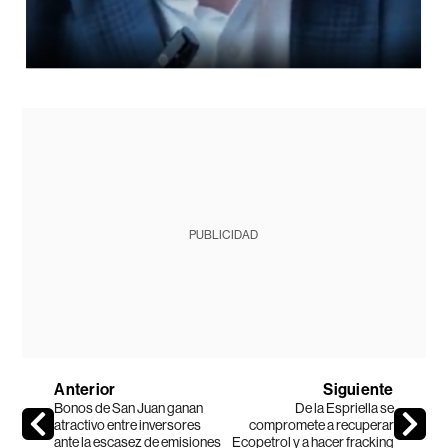
PUBLICIDAD
Anterior
Siguiente
Bonos de San Juan ganan
De la Espriella se
atractivo entre inversores
compromete a recuperar
ante la escasez de emisiones
Ecopetrol y a hacer fracking