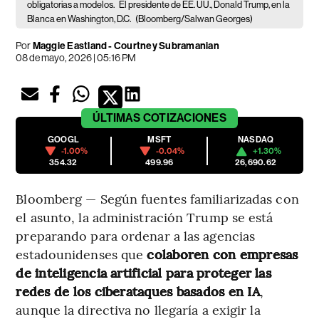
obligatorias a modelos.
El presidente de EE. UU., Donald Trump, en la
Blanca en Washington, D.C.
(Bloomberg/Salwan Georges)
Por
Maggie Eastland - Courtney Subramanian
08 de mayo, 2026 | 05:16 PM
ÚLTIMAS
COTIZACIONES
GOOGL
MSFT
NASDAQ
-1.00%
-0.04%
+1.30%
354.32
499.96
26,690.62
Bloomberg — Según fuentes familiarizadas con
el asunto, la administración Trump se está
preparando para ordenar a las agencias
estadounidenses que
colaboren con empresas
de inteligencia artificial para proteger las
redes de los ciberataques basados ​​en IA
,
aunque la directiva no llegaría a exigir la