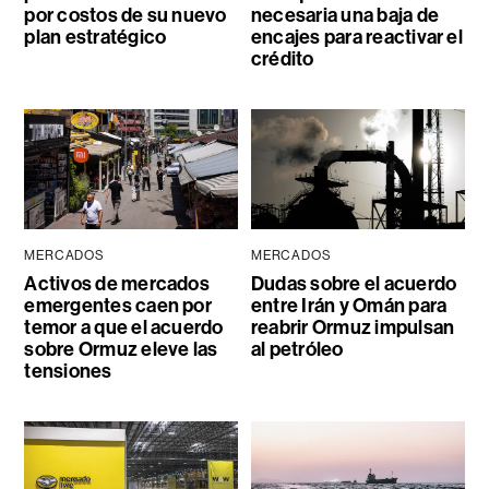
por costos de su nuevo
necesaria una baja de
plan estratégico
encajes para reactivar el
crédito
MERCADOS
MERCADOS
Activos de mercados
Dudas sobre el acuerdo
emergentes caen por
entre Irán y Omán para
temor a que el acuerdo
reabrir Ormuz impulsan
sobre Ormuz eleve las
al petróleo
tensiones