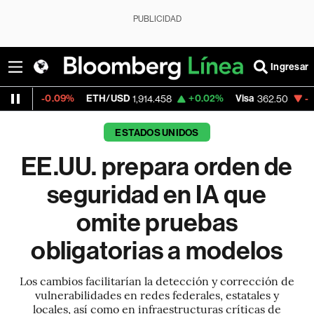
PUBLICIDAD
Ingresar
09%
ETH/USD
+0.02%
Visa
-2.15%
Mercad
1,914.458
362.50
ESTADOS UNIDOS
EE.UU. prepara orden de
seguridad en IA que
omite pruebas
obligatorias a modelos
Los cambios facilitarían la detección y corrección de
vulnerabilidades en redes federales, estatales y
locales, así como en infraestructuras críticas de