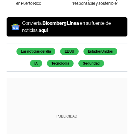
en Puerto Rico
“responsable y sostenible”
Convierta
Bloomberg Línea
en su fuente de
noticias
aquí
Temas de este artículo
Las noticias del día
EE UU
Estados Unidos
IA
Tecnologia
Seguridad
PUBLICIDAD