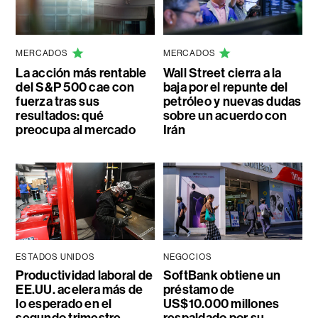
MERCADOS
MERCADOS
La acción más rentable
Wall Street cierra a la
del S&P 500 cae con
baja por el repunte del
fuerza tras sus
petróleo y nuevas dudas
resultados: qué
sobre un acuerdo con
preocupa al mercado
Irán
ESTADOS UNIDOS
NEGOCIOS
Productividad laboral de
SoftBank obtiene un
EE.UU. acelera más de
préstamo de
lo esperado en el
US$10.000 millones