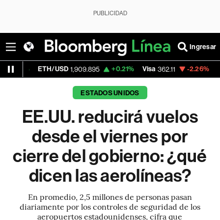
PUBLICIDAD
Ingresar
TH/USD
+0.21%
Visa
-2.26%
MercadoLibre
1,909.895
362.11
ESTADOS UNIDOS
EE.UU. reducirá vuelos
desde el viernes por
cierre del gobierno: ¿qué
dicen las aerolíneas?
En promedio, 2,5 millones de personas pasan
diariamente por los controles de seguridad de los
aeropuertos estadounidenses, cifra que