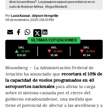
dicen las aerolíneas?
Los pasajeros esperan para embarcar en un
vuelo de American Airlines.
(Angus Mordant)
Por
Lucia Kassai - Allyson Versprille
06 de noviembre, 2025 | 08:33 PM
ÚLTIMAS
COTIZACIONES
UAL
AAL
DAL
+0.16%
-0.34%
-0.70%
129.35
15.96
91.34
Bloomberg — La Administración Federal de
Aviación ha anunciado que
recortará el 10% de
la capacidad de vuelos programados en 40
aeropuertos nacionales
para aliviar la carga
sobre el sistema causada por el cierre del
gobierno estadounidense, una medida que
tiene el potencial de afectar a las aerolíneas y a