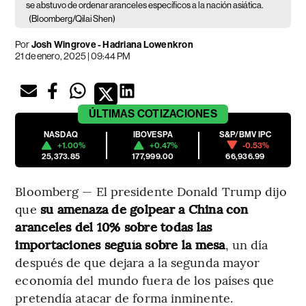
se abstuvo de ordenar aranceles específicos a la nación asiática.
(Bloomberg/Qilai Shen)
Por
Josh Wingrove - Hadriana Lowenkron
21 de enero, 2025 | 09:44 PM
ÚLTIMAS
COTIZACIONES
NASDAQ
IBOVESPA
S&P/BMV IPC
+1.00%
+0.47%
-0.53%
25,373.85
177,999.00
66,936.99
Bloomberg — El presidente Donald Trump dijo
que
su amenaza de golpear a China con
aranceles del 10% sobre todas las
importaciones seguía sobre la mesa
, un día
después de que dejara a la segunda mayor
economía del mundo fuera de los países que
pretendía atacar de forma inminente.