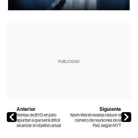
PUBLICIDAD
Anterior
Siguiente
Ventas de BYD en julio
Kevin Warsh evalúa reducir el
apuntan a que será difícil
número de reuniones de la
alcanzar el objetivo anual
Fed, según NYT