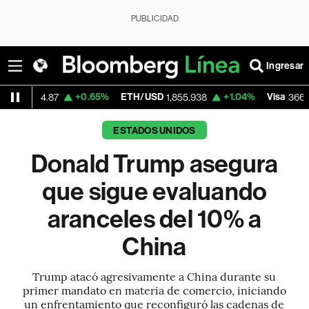
PUBLICIDAD
Ingresar
+0.65%
ETH/USD
+1.04%
Visa
-0.04
87
1,855.938
366.13
ESTADOS UNIDOS
Donald Trump asegura
que sigue evaluando
aranceles del 10% a
China
Trump atacó agresivamente a China durante su
primer mandato en materia de comercio, iniciando
un enfrentamiento que reconfiguró las cadenas de