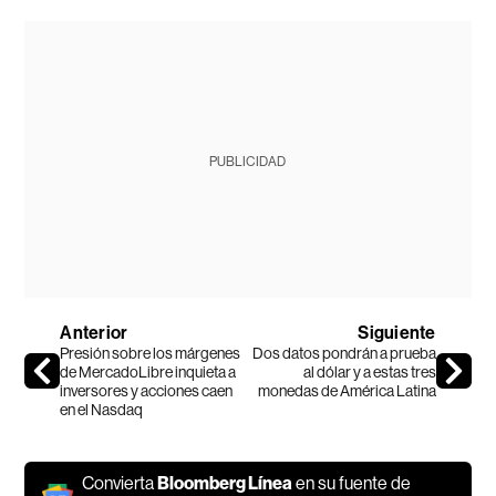
PUBLICIDAD
Anterior
Siguiente
Presión sobre los márgenes
Dos datos pondrán a prueba
de MercadoLibre inquieta a
al dólar y a estas tres
inversores y acciones caen
monedas de América Latina
en el Nasdaq
Convierta
Bloomberg Línea
en su fuente de