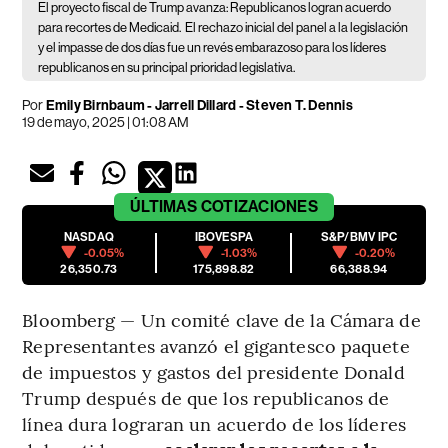
El proyecto fiscal de Trump avanza: Republicanos logran acuerdo
para recortes de Medicaid.
El rechazo inicial del panel a la legislación
y el impasse de dos días fue un revés embarazoso para los líderes
republicanos en su principal prioridad legislativa.
Por
Emily Birnbaum - Jarrell Dillard - Steven T. Dennis
19 de mayo, 2025 | 01:08 AM
ÚLTIMAS
COTIZACIONES
NASDAQ
IBOVESPA
S&P/BMV IPC
-0.05%
-1.03%
-0.20%
26,350.73
175,898.82
66,388.94
Bloomberg — Un comité clave de la Cámara de
Representantes avanzó el gigantesco paquete
de impuestos y gastos del presidente Donald
Trump después de que los republicanos de
línea dura lograran un acuerdo de los líderes