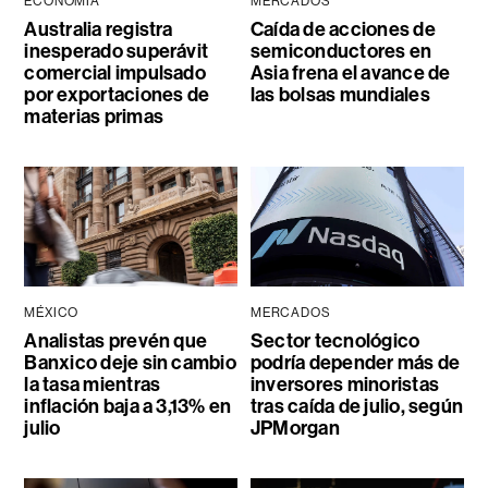
ECONOMÍA
MERCADOS
Australia registra
Caída de acciones de
inesperado superávit
semiconductores en
comercial impulsado
Asia frena el avance de
por exportaciones de
las bolsas mundiales
materias primas
MÉXICO
MERCADOS
Analistas prevén que
Sector tecnológico
Banxico deje sin cambio
podría depender más de
la tasa mientras
inversores minoristas
inflación baja a 3,13% en
tras caída de julio, según
julio
JPMorgan