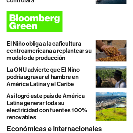
controlará
El Niño obliga a la caficultura
centroamericana a replantear su
modelo de producción
La ONU advierte que El Niño
podría agravar el hambre en
América Latina y el Caribe
Así logró este país de América
Latina generar toda su
electricidad con fuentes 100%
renovables
Económicas e internacionales