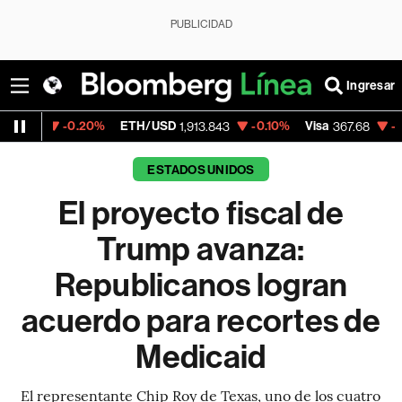
PUBLICIDAD
Ingresar
0.20%
ETH/USD
-0.10%
Visa
-0.23%
Merc
1,913.843
367.68
ESTADOS UNIDOS
El proyecto fiscal de
Trump avanza:
Republicanos logran
acuerdo para recortes de
Medicaid
El representante Chip Roy de Texas, uno de los cuatro