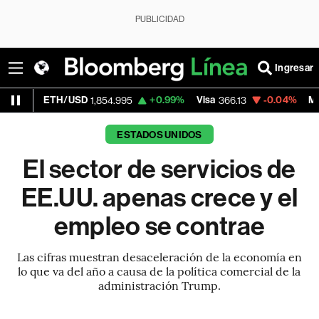
PUBLICIDAD
Ingresar
TH/USD
+0.99%
Visa
-0.04%
MercadoLibre
1,854.995
366.13
ESTADOS UNIDOS
El sector de servicios de
EE.UU. apenas crece y el
empleo se contrae
Las cifras muestran desaceleración de la economía en
lo que va del año a causa de la política comercial de la
administración Trump.