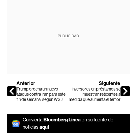
PUBLICIDAD
Anterior
Siguiente
Trump ordena un nuevo
Inversores en préstamos se
ataque contra Irán para este
muestran reticentes a
fin de semana, según WSJ
medida que aumenta el temor
Convierta
Bloomberg Línea
en su fuente de
noticias
aquí