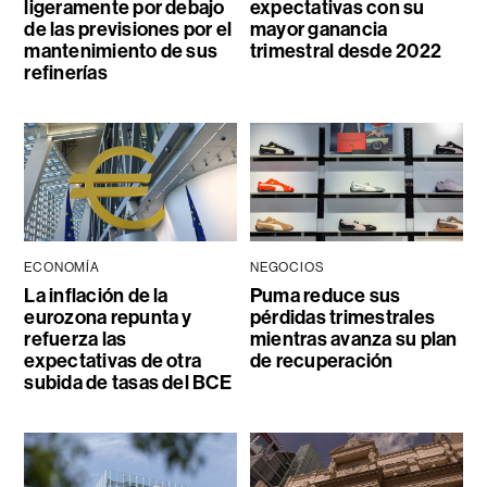
ligeramente por debajo
expectativas con su
de las previsiones por el
mayor ganancia
mantenimiento de sus
trimestral desde 2022
refinerías
ECONOMÍA
NEGOCIOS
La inflación de la
Puma reduce sus
eurozona repunta y
pérdidas trimestrales
refuerza las
mientras avanza su plan
expectativas de otra
de recuperación
subida de tasas del BCE