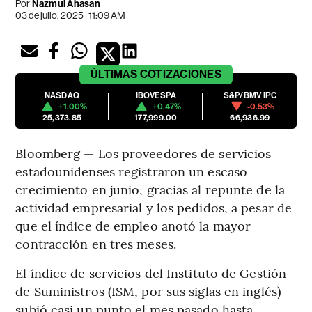
Por
Nazmul Ahasan
03 de julio, 2025 | 11:09 AM
ÚLTIMAS
COTIZACIONES
NASDAQ
IBOVESPA
S&P/BMV IPC
+1.00%
+0.47%
-0.53%
25,373.85
177,999.00
66,936.99
Bloomberg — Los proveedores de servicios
estadounidenses registraron un escaso
crecimiento en junio, gracias al repunte de la
actividad empresarial y los pedidos, a pesar de
que el índice de empleo anotó la mayor
contracción en tres meses.
El índice de servicios del Instituto de Gestión
de Suministros (ISM, por sus siglas en inglés)
subió casi un punto el mes pasado hasta