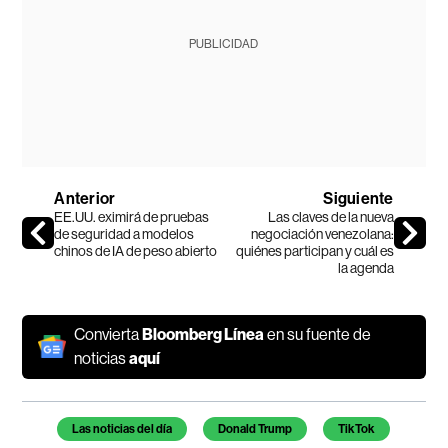
PUBLICIDAD
Anterior
Siguiente
EE.UU. eximirá de pruebas
Las claves de la nueva
de seguridad a modelos
negociación venezolana:
chinos de IA de peso abierto
quiénes participan y cuál es
la agenda
Convierta
Bloomberg Línea
en su fuente de
noticias
aquí
Temas de este artículo
Las noticias del día
Donald Trump
TikTok