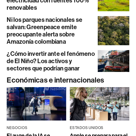
electricidad con fuentes 100%
renovables
Ni los parques nacionales se
salvan: Greenpeace emite
preocupante alerta sobre
Amazonía colombiana
¿Cómo invertir ante el fenómeno
de El Niño? Los activos y
sectores que podrían ganar
Económicas e internacionales
NEGOCIOS
ESTADOS UNIDOS
El auge de la IA se
Apple se prepara para el