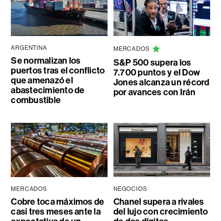
ARGENTINA
MERCADOS
Se normalizan los
S&P 500 supera los
puertos tras el conflicto
7.700 puntos y el Dow
que amenazó el
Jones alcanza un récord
abastecimiento de
por avances con Irán
combustible
MERCADOS
NEGOCIOS
Cobre toca máximos de
Chanel supera a rivales
casi tres meses ante la
del lujo con crecimiento