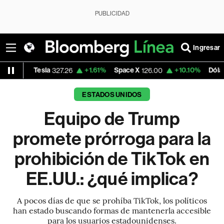
PUBLICIDAD
Ingresar
sla
+1.61%
Space X
+10.10%
Dólar Oficial - Arg
327.26
126.00
ESTADOS UNIDOS
Equipo de Trump
promete prórroga para la
prohibición de TikTok en
EE.UU.: ¿qué implica?
A pocos días de que se prohíba TikTok, los políticos
han estado buscando formas de mantenerla accesible
para los usuarios estadounidenses.