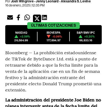
Por
Josh Wingrove - Jenny Leonard - Alexandra S. Levine
16 de enero, 2025 | 12:35 PM
ÚLTIMAS
COTIZACIONES
NASDAQ
IBOVESPA
S&P/BMV IPC
+2.59%
-0.06%
+0.20%
26,584.99
177,894.97
66,833.16
Bloomberg — La prohibición estadounidense
de TikTok de ByteDance Ltd. está a punto de
retrasarse debido a que la fecha límite para la
venta de la aplicación cae en un fin de semana
festivo y la administración entrante del
presidente electo Donald Trump prometió una
extensión.
La administración del presidente Joe Biden no
planea intervenir antes de la fecha límite del