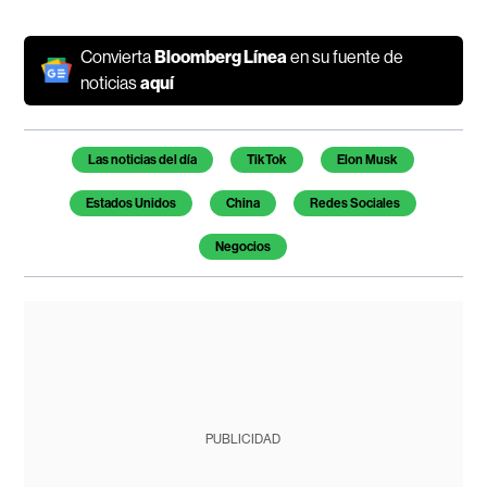
Convierta
Bloomberg Línea
en su fuente de
noticias
aquí
Temas de este artículo
Las noticias del día
TikTok
Elon Musk
Estados Unidos
China
Redes Sociales
Negocios
PUBLICIDAD