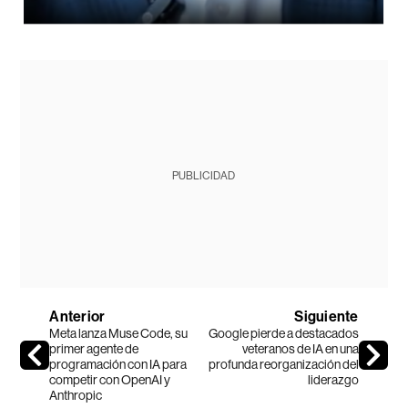
PUBLICIDAD
Anterior
Siguiente
Meta lanza Muse Code, su
Google pierde a destacados
primer agente de
veteranos de IA en una
programación con IA para
profunda reorganización del
competir con OpenAI y
liderazgo
Anthropic