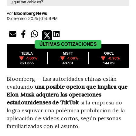
¿qué tan viable es?
Por
Bloomberg News
13 de enero, 2025 | 07:59 PM
ÚLTIMAS
COTIZACIONES
TESLA
MSFT
ORCL
-1.80%
-1.09%
-0.93%
321.355
487.31
144.39
Bloomberg — Las autoridades chinas están
evaluando
una posible opción que implica que
Elon Musk adquiera las operaciones
estadounidenses de TikTok
si la empresa no
logra esquivar una polémica prohibición de la
aplicación de videos cortos, según personas
familiarizadas con el asunto.