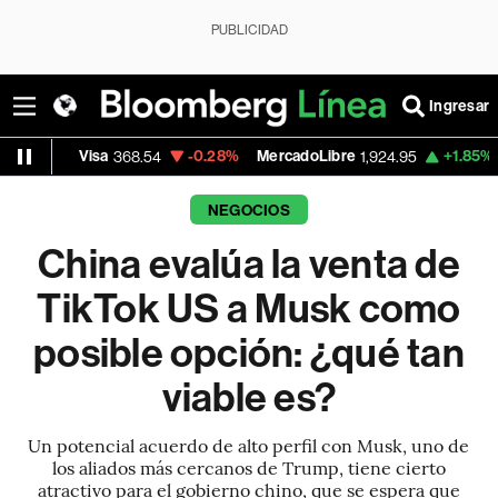
PUBLICIDAD
Ingresar
-0.28%
MercadoLibre
+1.85%
Banco de Bog
368.54
1,924.95
NEGOCIOS
China evalúa la venta de
TikTok US a Musk como
posible opción: ¿qué tan
viable es?
Un potencial acuerdo de alto perfil con Musk, uno de
los aliados más cercanos de Trump, tiene cierto
atractivo para el gobierno chino, que se espera que