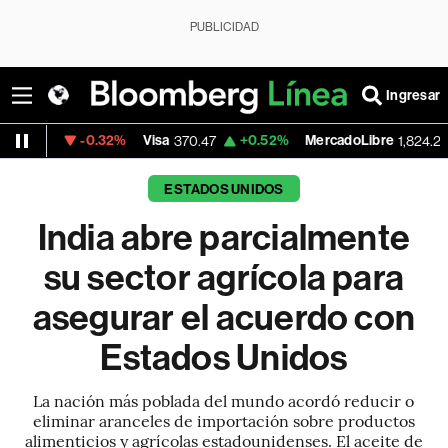
PUBLICIDAD
Ingresar
-0.32%
Visa
+0.52%
MercadoLibre
-5.23%
370.47
1,824.26
ESTADOS UNIDOS
India abre parcialmente
su sector agrícola para
asegurar el acuerdo con
Estados Unidos
La nación más poblada del mundo acordó reducir o
eliminar aranceles de importación sobre productos
alimenticios y agrícolas estadounidenses. El aceite de