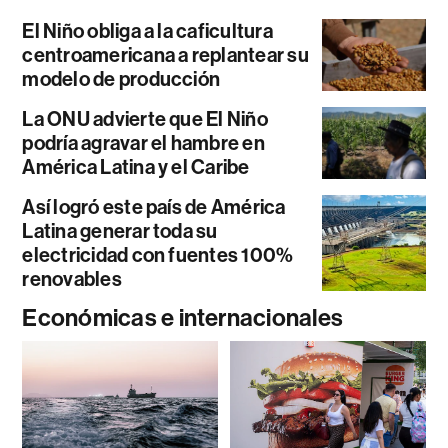
El Niño obliga a la caficultura
centroamericana a replantear su
modelo de producción
La ONU advierte que El Niño
podría agravar el hambre en
América Latina y el Caribe
Así logró este país de América
Latina generar toda su
electricidad con fuentes 100%
renovables
Económicas e internacionales