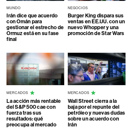
MUNDO
NEGOCIOS
Irán dice que acuerdo
Burger King dispara sus
con Omán para
ventas en EE.UU. con un
gestionar el estrecho de
nuevo Whopper y una
Ormuz está en su fase
promoción de Star Wars
final
MERCADOS
MERCADOS
La acción más rentable
Wall Street cierra a la
del S&P 500 cae con
baja por el repunte del
fuerza tras sus
petróleo y nuevas dudas
resultados: qué
sobre un acuerdo con
preocupa al mercado
Irán