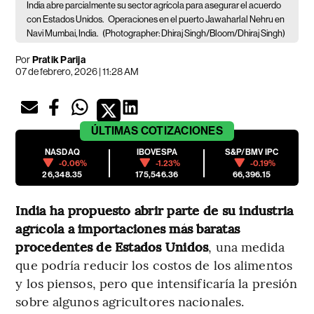
India abre parcialmente su sector agrícola para asegurar el acuerdo
con Estados Unidos.
Operaciones en el puerto Jawaharlal Nehru en
Navi Mumbai, India.
(Photographer: Dhiraj Singh/Bloom/Dhiraj Singh)
Por
Pratik Parija
07 de febrero, 2026 | 11:28 AM
ÚLTIMAS
COTIZACIONES
NASDAQ
IBOVESPA
S&P/BMV IPC
-0.06%
-1.23%
-0.19%
26,348.35
175,546.36
66,396.15
India ha propuesto abrir parte de su industria
agrícola a importaciones más baratas
procedentes de Estados Unidos
, una medida
que podría reducir los costos de los alimentos
y los piensos, pero que intensificaría la presión
sobre algunos agricultores nacionales.