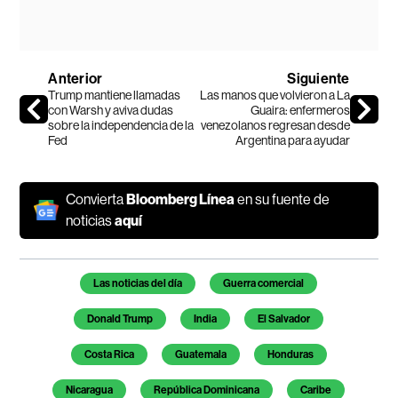
Anterior
Siguiente
Trump mantiene llamadas
Las manos que volvieron a La
con Warsh y aviva dudas
Guaira: enfermeros
sobre la independencia de la
venezolanos regresan desde
Fed
Argentina para ayudar
Convierta
Bloomberg Línea
en su fuente de
noticias
aquí
Temas de este artículo
Las noticias del día
Guerra comercial
Donald Trump
India
El Salvador
Costa Rica
Guatemala
Honduras
Nicaragua
República Dominicana
Caribe