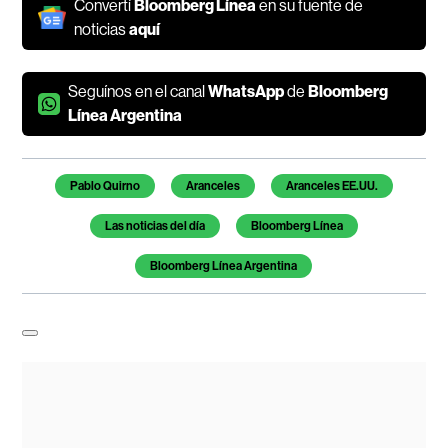
Convertí
Bloomberg Línea
en su fuente de
noticias
aquí
Seguínos en el canal
WhatsApp
de
Bloomberg
Línea Argentina
Temas de este artículo
Pablo Quirno
Aranceles
Aranceles EE.UU.
Las noticias del día
Bloomberg Línea
Bloomberg Línea Argentina