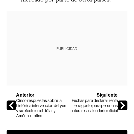
PUBLICIDAD
Anterior
Siguiente
Cinco respuestas sobre la
Fechas para declarar renta
histórica intervención del yen
en agosto para personas
y su efecto en el dólar y
naturales: calendario oficial
América Latina