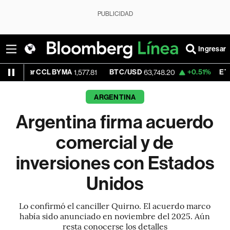
PUBLICIDAD
Ingresar
 CCL BYMA
BTC/USD
+0.51%
ETH/USD
1,577.81
63,748.20
1,86
ARGENTINA
Argentina firma acuerdo
comercial y de
inversiones con Estados
Unidos
Lo confirmó el canciller Quirno. El acuerdo marco
había sido anunciado en noviembre del 2025. Aún
resta conocerse los detalles