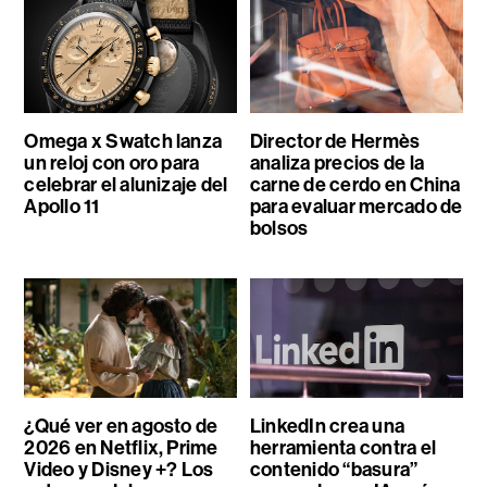
Omega x Swatch lanza
Director de Hermès
un reloj con oro para
analiza precios de la
celebrar el alunizaje del
carne de cerdo en China
Apollo 11
para evaluar mercado de
bolsos
¿Qué ver en agosto de
LinkedIn crea una
2026 en Netflix, Prime
herramienta contra el
Video y Disney +? Los
contenido “basura”