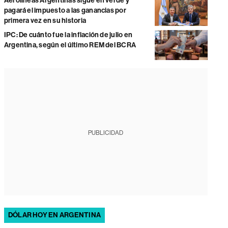
Aerolíneas Argentinas sigue en verde y
pagará el impuesto a las ganancias por
primera vez en su historia
IPC: De cuánto fue la inflación de julio en
Argentina, según el último REM del BCRA
PUBLICIDAD
DÓLAR HOY EN ARGENTINA