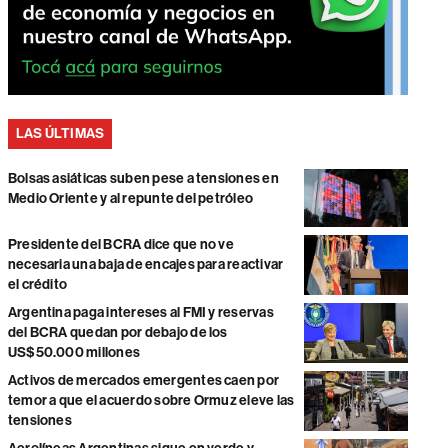
LAS ÚLTIMAS
Bolsas asiáticas suben pese a tensiones en
Medio Oriente y al repunte del petróleo
Presidente del BCRA dice que no ve
necesaria una baja de encajes para reactivar
el crédito
Argentina paga intereses al FMI y reservas
del BCRA quedan por debajo de los
US$50.000 millones
Activos de mercados emergentes caen por
temor a que el acuerdo sobre Ormuz eleve las
tensiones