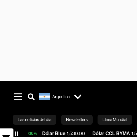
Argentina
Las noticias del día
Newsletters
Línea Mundial
Dólar Blue
1,530.00
Dólar CCL BYMA
1,576.23
+0.16%
Bloomberg 