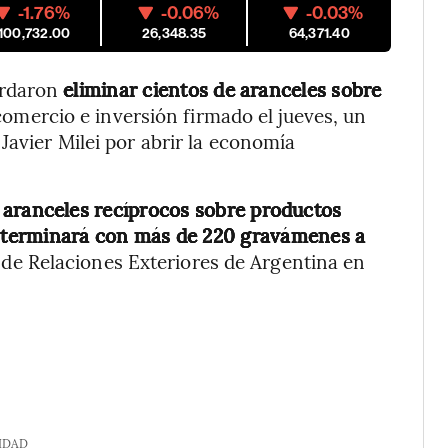
-1.76%
-0.06%
-0.03%
,100,732.00
26,348.35
64,371.40
ordaron
eliminar cientos de aranceles sobre
omercio e inversión firmado el jueves, un
Javier Milei por abrir la economía
 aranceles recíprocos sobre productos
terminará con más de 220 gravámenes a
io de Relaciones Exteriores de Argentina en
IDAD