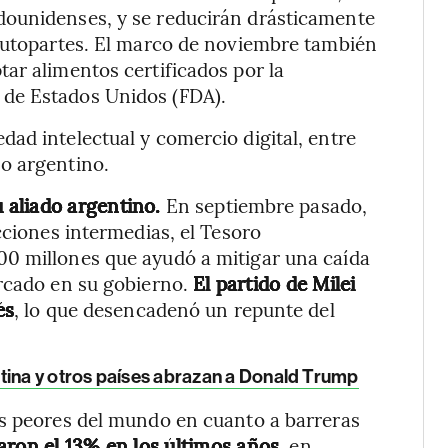
dounidenses, y se reducirán drásticamente
 autopartes. El marco de noviembre también
ar alimentos certificados por la
de Estados Unidos (FDA).
ad intelectual y comercio digital, entre
o argentino.
 aliado argentino.
En septiembre pasado,
cciones intermedias, el Tesoro
0 millones que ayudó a mitigar una caída
ercado en su gobierno.
El partido de Milei
és
, lo que desencadenó un repunte del
tina y otros países abrazan a Donald Trump
as peores del mundo en cuanto a barreras
ron el 13% en los últimos años
, en