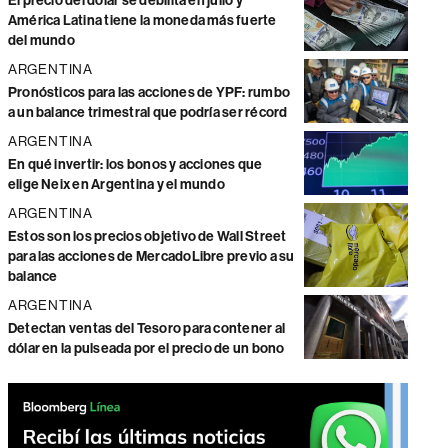
El precio del dólar se debilita en julio y
América Latina tiene la moneda más fuerte
del mundo
ARGENTINA
Pronósticos para las acciones de YPF: rumbo
a un balance trimestral que podría ser récord
ARGENTINA
En qué invertir: los bonos y acciones que
elige Neix en Argentina y el mundo
ARGENTINA
Estos son los precios objetivo de Wall Street
para las acciones de MercadoLibre previo a su
balance
ARGENTINA
Detectan ventas del Tesoro para contener al
dólar en la pulseada por el precio de un bono