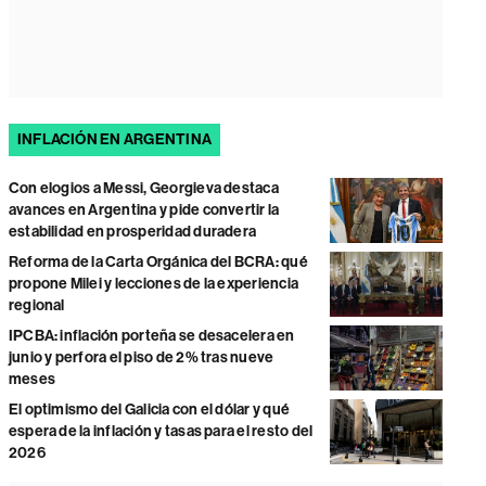
INFLACIÓN EN ARGENTINA
Con elogios a Messi, Georgieva destaca
avances en Argentina y pide convertir la
estabilidad en prosperidad duradera
Reforma de la Carta Orgánica del BCRA: qué
propone Milei y lecciones de la experiencia
regional
IPCBA: inflación porteña se desacelera en
junio y perfora el piso de 2% tras nueve
meses
El optimismo del Galicia con el dólar y qué
espera de la inflación y tasas para el resto del
2026