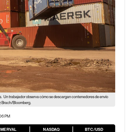
s.
Un trabajador observa cómo se descargan contenedores de envío
pez Brach/Bloomberg.
:06 PM
MERVAL
NASDAQ
BTC/USD