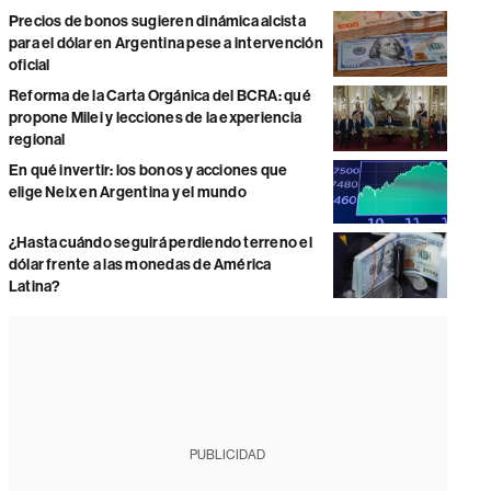
Precios de bonos sugieren dinámica alcista
para el dólar en Argentina pese a intervención
oficial
Reforma de la Carta Orgánica del BCRA: qué
propone Milei y lecciones de la experiencia
regional
En qué invertir: los bonos y acciones que
elige Neix en Argentina y el mundo
¿Hasta cuándo seguirá perdiendo terreno el
dólar frente a las monedas de América
Latina?
PUBLICIDAD