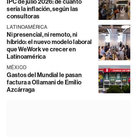
IPC de julio 2026: de cuánto
sería la inflación, según las
consultoras
LATINOAMÉRICA
Ni presencial, ni remoto, ni
híbrido: el nuevo modelo laboral
que WeWork ve crecer en
Latinoamérica
MÉXICO
Gastos del Mundial le pasan
factura a Ollamani de Emilio
Azcárraga