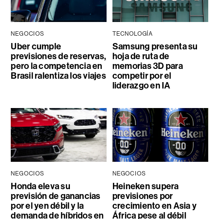
NEGOCIOS
TECNOLOGÍA
Uber cumple
Samsung presenta su
previsiones de reservas,
hoja de ruta de
pero la competencia en
memorias 3D para
Brasil ralentiza los viajes
competir por el
liderazgo en IA
NEGOCIOS
NEGOCIOS
Honda eleva su
Heineken supera
previsión de ganancias
previsiones por
por el yen débil y la
crecimiento en Asia y
demanda de híbridos en
África pese al débil