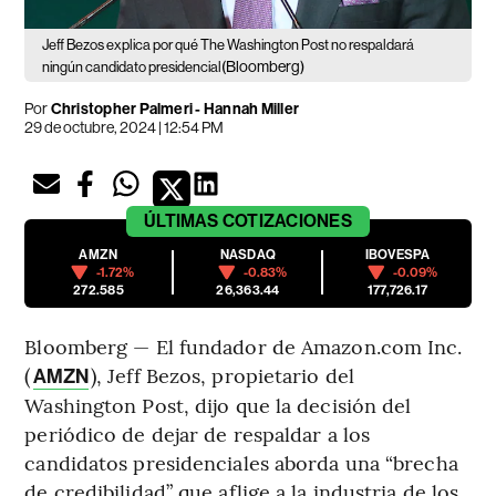
Jeff Bezos explica por qué The Washington Post no respaldará
(Bloomberg)
ningún candidato presidencial
Por
Christopher Palmeri - Hannah Miller
29 de octubre, 2024 | 12:54 PM
ÚLTIMAS
COTIZACIONES
AMZN
NASDAQ
IBOVESPA
-1.72%
-0.83%
-0.09%
272.585
26,363.44
177,726.17
Bloomberg — El fundador de Amazon.com Inc.
(
), Jeff Bezos, propietario del
AMZN
Washington Post, dijo que la decisión del
periódico de dejar de respaldar a los
candidatos presidenciales aborda una “brecha
de credibilidad” que aflige a la industria de los