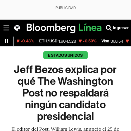
PUBLICIDAD
Ingresar
-0.43%
ETH/USD
-0.59%
Visa
-0.28%
Me
1,904.528
368.54
ESTADOS UNIDOS
Jeff Bezos explica por
qué The Washington
Post no respaldará
ningún candidato
presidencial
El editor del Post, William Lewis, anunció el 25 de