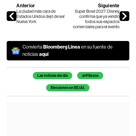
Anterior
Siguiente
La ciudad más cara de
Super Bowl 2027: Disney
Estados Unidos dejó de ser
confirma que ya vendió
Nueva York
todos sus espacios
comerciales para el evento
Convierta
Bloomberg Línea
en su fuente de
noticias
aquí
Temas de este artículo
Las noticias del día
Jeff Bezos
Elecciones en EE.UU.