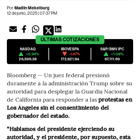
Por
Madlin Mekelburg
12 de junio, 2025 | 07:37 PM
ÚLTIMAS
COTIZACIONES
NASDAQ
IBOVESPA
S&P/BMV IPC
+0.94%
-1.67%
+1.08%
26,596.38
172,621.94
67,111.69
Bloomberg — Un juez federal presionó
duramente a la administración Trump sobre su
autoridad para desplegar la Guardia Nacional
de California para responder a las
protestas en
Los Ángeles sin el consentimiento del
gobernador del estado.
“Hablamos del presidente ejerciendo su
autoridad, y el presidente, por supuesto, está