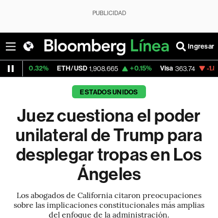
PUBLICIDAD
Ingresar
32%
ETH/USD
+0.15%
Visa
-1.82%
Mercad
1,908.665
363.74
ESTADOS UNIDOS
Juez cuestiona el poder
unilateral de Trump para
desplegar tropas en Los
Ángeles
Los abogados de California citaron preocupaciones
sobre las implicaciones constitucionales más amplias
del enfoque de la administración.