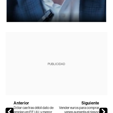
PUBLICIDAD
Anterior
Siguiente
Dólar cae tras débil dato de
Vender euros para comprar
empleo en EE.UU. y menor
yenes aumenta el riesgo