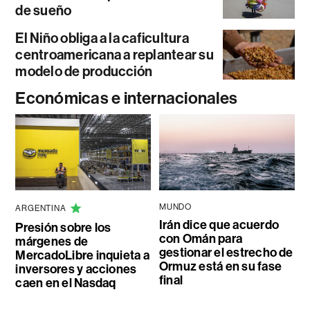
de sueño
El Niño obliga a la caficultura
centroamericana a replantear su
modelo de producción
Económicas e internacionales
MUNDO
ARGENTINA
Irán dice que acuerdo
Presión sobre los
con Omán para
márgenes de
gestionar el estrecho de
MercadoLibre inquieta a
Ormuz está en su fase
inversores y acciones
final
caen en el Nasdaq