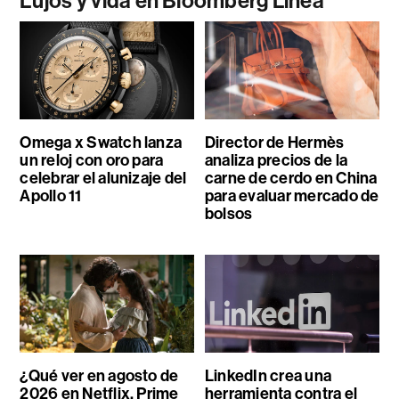
Lujos y vida en Bloomberg Línea
Omega x Swatch lanza
Director de Hermès
un reloj con oro para
analiza precios de la
celebrar el alunizaje del
carne de cerdo en China
Apollo 11
para evaluar mercado de
bolsos
¿Qué ver en agosto de
LinkedIn crea una
2026 en Netflix, Prime
herramienta contra el