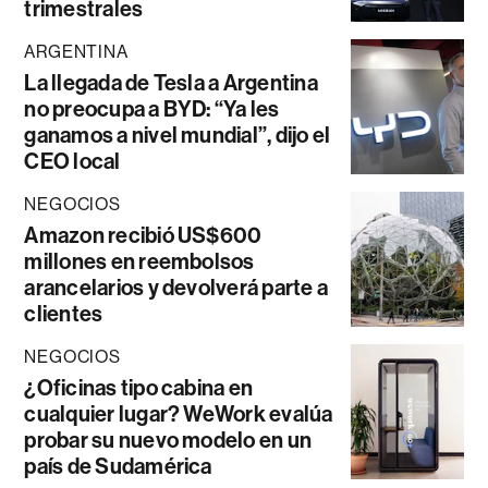
trimestrales
ARGENTINA
La llegada de Tesla a Argentina
no preocupa a BYD: “Ya les
ganamos a nivel mundial”, dijo el
CEO local
NEGOCIOS
Amazon recibió US$600
millones en reembolsos
arancelarios y devolverá parte a
clientes
NEGOCIOS
¿Oficinas tipo cabina en
cualquier lugar? WeWork evalúa
probar su nuevo modelo en un
país de Sudamérica