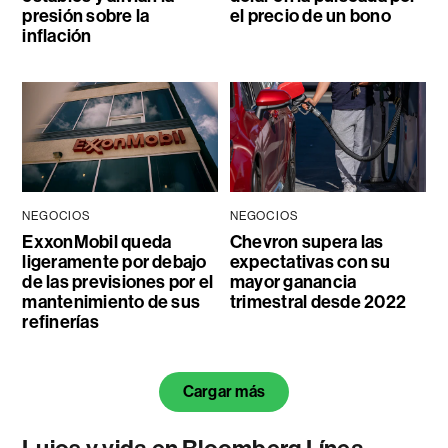
presión sobre la
el precio de un bono
inflación
NEGOCIOS
NEGOCIOS
ExxonMobil queda
Chevron supera las
ligeramente por debajo
expectativas con su
de las previsiones por el
mayor ganancia
mantenimiento de sus
trimestral desde 2022
refinerías
Cargar más