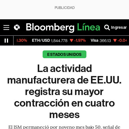
PUBLICIDAD
Ingresar
0%
ETH/USD
-1.97%
Visa
-0.04%
MercadoL
1,844.778
366.13
ESTADOS UNIDOS
La actividad
manufacturera de EE.UU.
registra su mayor
contracción en cuatro
meses
El ISM permaneció por noveno mes bajo 50, señal de