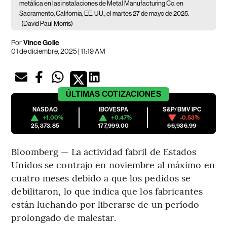
metálica en las instalaciones de Metal Manufacturing Co. en
Sacramento, California, EE. UU., el martes 27 de mayo de 2025.
(David Paul Morris)
Por
Vince Golle
01 de diciembre, 2025 | 11:19 AM
ÚLTIMAS
COTIZACIONES
NASDAQ
IBOVESPA
S&P/BMV IPC
+1.00%
+0.47%
-0.53%
25,373.85
177,999.00
66,936.99
Bloomberg — La actividad fabril de Estados
Unidos se contrajo en noviembre al máximo en
cuatro meses debido a que los pedidos se
debilitaron, lo que indica que los fabricantes
están luchando por liberarse de un período
prolongado de malestar.