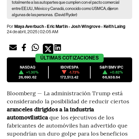
totalmente a las autopartes que cumplen con el pacto comercial
entre EE.UU., México y Canadá, conocido como USMCA, dijeron
algunas de las personas.
(David Ryder)
Por
Maya Averbuch - Eric Martin - Josh Wingrove - Keith Laing
24 de abril, 2025 | 02:05 AM
ÚLTIMAS
COTIZACIONES
NASDAQ
IBOVESPA
S&P/BMV IPC
+1.30%
-1.73%
+0.82%
26,690.62
172,513.42
66,938.64
Bloomberg — La administración Trump está
considerando la posibilidad de reducir ciertos
aranceles dirigidos a la industria
automovilística
que los ejecutivos de los
fabricantes de automóviles han advertido que
supondrían un duro golpe para los beneficios