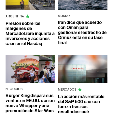
MUNDO
ARGENTINA
Irán dice que acuerdo
Presión sobre los
con Omán para
márgenes de
gestionar el estrecho de
MercadoLibre inquieta a
Ormuz está en su fase
inversores y acciones
final
caen en el Nasdaq
NEGOCIOS
MERCADOS
Burger King dispara sus
La acción más rentable
ventas en EE.UU. con un
del S&P 500 cae con
nuevo Whopper y una
fuerza tras sus
promoción de Star Wars
resultados: qué