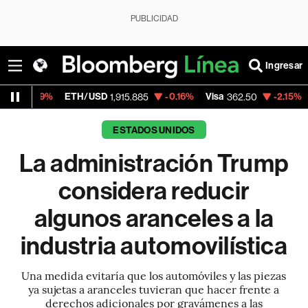
PUBLICIDAD
Ingresar
ETH/USD
-0.16%
Visa
-2.15%
MercadoLibr
1,915.885
362.50
ESTADOS UNIDOS
La administración Trump
considera reducir
algunos aranceles a la
industria automovilística
Una medida evitaría que los automóviles y las piezas
ya sujetas a aranceles tuvieran que hacer frente a
derechos adicionales por gravámenes a las