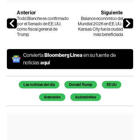
Anterior
Siguiente
Todd Blanche es confirmado
Balance económico del
por el Senado de EE.UU.
Mundial 2026 en EE.UU.:
como fiscal general de
Kansas City fue la ciudad
Trump
más beneficiada
Convierta
Bloomberg Línea
en su fuente de
noticias
aquí
Temas de este artículo
Las noticias del día
Donald Trump
EE UU
Aranceles
Automóviles