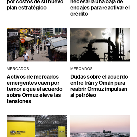
por costos de su nuevo
necesaria una baja de
plan estratégico
encajes para reactivar el
crédito
MERCADOS
MERCADOS
Activos de mercados
Dudas sobre el acuerdo
emergentes caen por
entre Irán y Omán para
temor a que el acuerdo
reabrir Ormuz impulsan
sobre Ormuz eleve las
al petróleo
tensiones