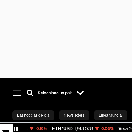
Seleccione un país
Las noticias del día
Newsletters
Línea Mundial
ETH/USD
1,913.078
Visa
362.50
-0.16%
-0.05%
-2.1
Bloomberg 