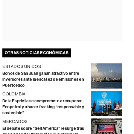
OTRAS NOTICIAS ECONÓMICAS
ESTADOS UNIDOS
Bonos de San Juan ganan atractivo entre
inversores ante la escasez de emisiones en
Puerto Rico
COLOMBIA
De la Espriella se compromete a recuperar
Ecopetrol y a hacer fracking “responsable y
sostenible”
MERCADOS
El debate sobre “Sell América” resurge tras