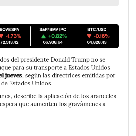
IBOVESPA
S&P/BMV IPC
BTC/USD
-1.73%
+0.82%
-0.16%
172,513.42
66,938.64
64,828.43
dos del presidente Donald Trump no se
uque para su transporte a Estados Unidos
el jueves
, según las directrices emitidas por
a de Estados Unidos.
lunes, describe la aplicación de los aranceles
 espera que aumenten los gravámenes a