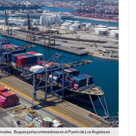
anceles.
Buques portacontenedores en el Puerto de Los Ángeles en