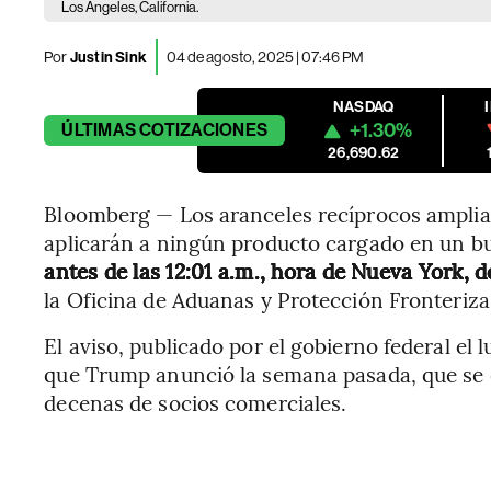
Los Ángeles, California.
Por
Justin Sink
04 de agosto, 2025 | 07:46 PM
NASDAQ
+1.30%
ÚLTIMAS
COTIZACIONES
26,690.62
Bloomberg — Los aranceles recíprocos amplia
aplicarán a ningún producto cargado en un b
antes de las 12:01 a.m., hora de Nueva York, d
la Oficina de Aduanas y Protección Fronteriz
El aviso, publicado por el gobierno federal el 
que Trump anunció la semana pasada, que se
decenas de socios comerciales.