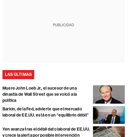
PUBLICIDAD
LAS ÚLTIMAS
Muere John Loeb Jr., el sucesor de una
dinastía de Wall Street que se volcó a la
política
Barkin, de la Fed, advierte que el mercado
laboral de EE.UU. está en un “equilibrio débil”
Yen avanza tras el débil dato laboral de EE.UU.
y crece la alerta por posible intervención