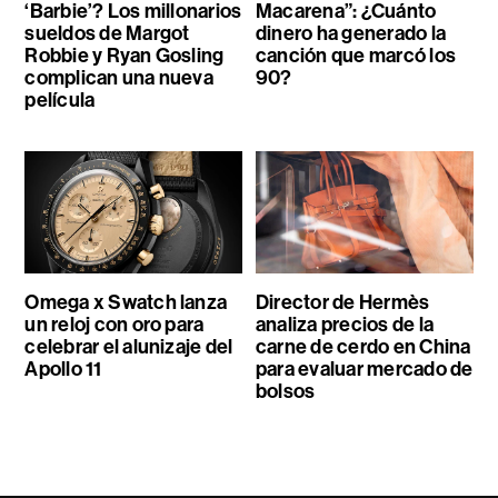
‘Barbie’? Los millonarios
Macarena”: ¿Cuánto
sueldos de Margot
dinero ha generado la
Robbie y Ryan Gosling
canción que marcó los
complican una nueva
90?
película
Omega x Swatch lanza
Director de Hermès
un reloj con oro para
analiza precios de la
celebrar el alunizaje del
carne de cerdo en China
Apollo 11
para evaluar mercado de
bolsos