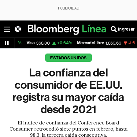
PUBLICIDAD
Ingresar
%
Visa
+0.64%
MercadoLibre
-1.62%
Banco
368.00
1,869.66
ESTADOS UNIDOS
La confianza del
consumidor de EE.UU.
registra su mayor caída
desde 2021
El índice de confianza del Conference Board
Consumer retrocedió siete puntos en febrero, hasta
98,3, la tercera caída consecutiva.