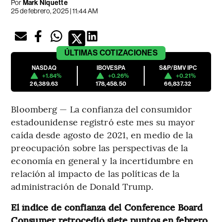
Por
Mark Niquette
25 de febrero, 2025 | 11:44 AM
ÚLTIMAS
COTIZACIONES
NASDAQ
IBOVESPA
S&P/BMV IPC
+1.84%
+0.26%
+0.21%
26,389.63
178,458.50
66,837.32
Bloomberg — La confianza del consumidor
estadounidense registró este mes su mayor
caída desde agosto de 2021, en medio de la
preocupación sobre las perspectivas de la
economía en general y la incertidumbre en
relación al impacto de las políticas de la
administración de Donald Trump.
El índice de confianza del Conference Board
Consumer retrocedió siete puntos en febrero,