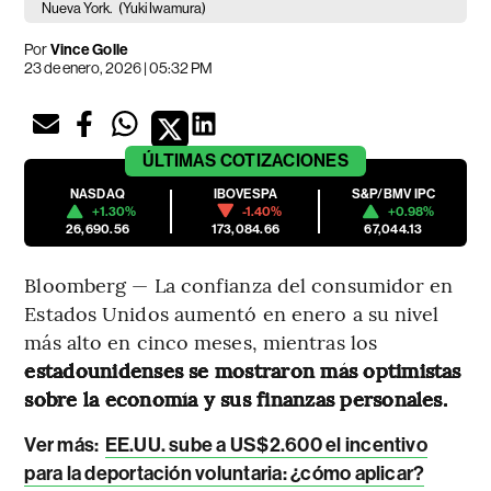
Nueva York.
(Yuki Iwamura)
Por
Vince Golle
23 de enero, 2026 | 05:32 PM
ÚLTIMAS
COTIZACIONES
NASDAQ
IBOVESPA
S&P/BMV IPC
+1.30%
-1.40%
+0.98%
26,690.56
173,084.66
67,044.13
Bloomberg — La confianza del consumidor en
Estados Unidos aumentó en enero a su nivel
más alto en cinco meses, mientras los
estadounidenses se mostraron más optimistas
sobre la economía y sus finanzas personales.
Ver más:
EE.UU. sube a US$2.600 el incentivo
para la deportación voluntaria: ¿cómo aplicar?