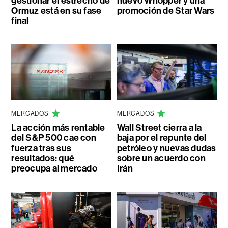
gestionar el estrecho de
nuevo Whopper y una
Ormuz está en su fase
promoción de Star Wars
final
MERCADOS
MERCADOS
La acción más rentable
Wall Street cierra a la
del S&P 500 cae con
baja por el repunte del
fuerza tras sus
petróleo y nuevas dudas
resultados: qué
sobre un acuerdo con
preocupa al mercado
Irán