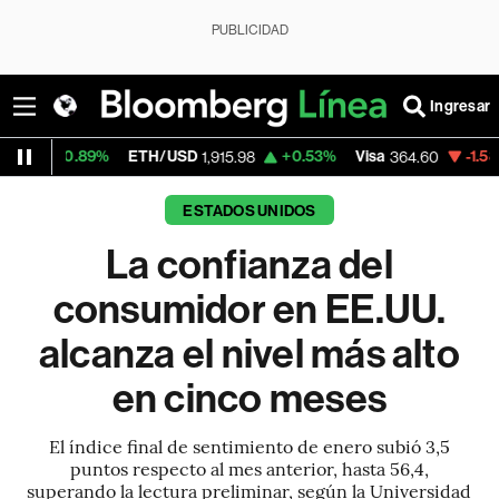
PUBLICIDAD
Ingresar
9%
ETH/USD
+0.53%
Visa
-1.58%
Mercado
1,915.98
364.60
ESTADOS UNIDOS
La confianza del
consumidor en EE.UU.
alcanza el nivel más alto
en cinco meses
El índice final de sentimiento de enero subió 3,5
puntos respecto al mes anterior, hasta 56,4,
superando la lectura preliminar, según la Universidad