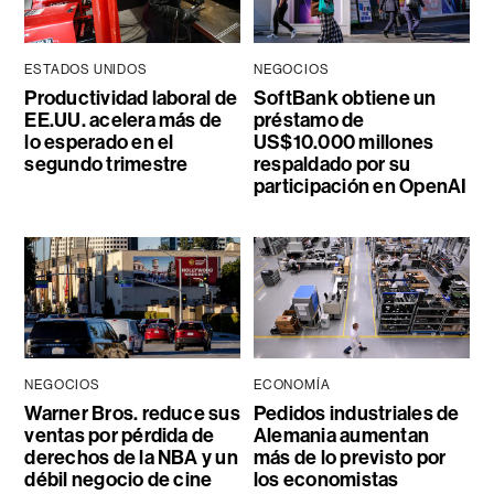
ESTADOS UNIDOS
NEGOCIOS
Productividad laboral de
SoftBank obtiene un
EE.UU. acelera más de
préstamo de
lo esperado en el
US$10.000 millones
segundo trimestre
respaldado por su
participación en OpenAI
NEGOCIOS
ECONOMÍA
Warner Bros. reduce sus
Pedidos industriales de
ventas por pérdida de
Alemania aumentan
derechos de la NBA y un
más de lo previsto por
débil negocio de cine
los economistas