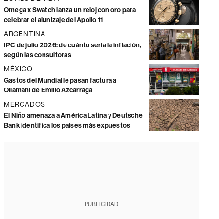
Omega x Swatch lanza un reloj con oro para
celebrar el alunizaje del Apollo 11
ARGENTINA
IPC de julio 2026: de cuánto sería la inflación,
según las consultoras
MÉXICO
Gastos del Mundial le pasan factura a
Ollamani de Emilio Azcárraga
MERCADOS
El Niño amenaza a América Latina y Deutsche
Bank identifica los países más expuestos
PUBLICIDAD