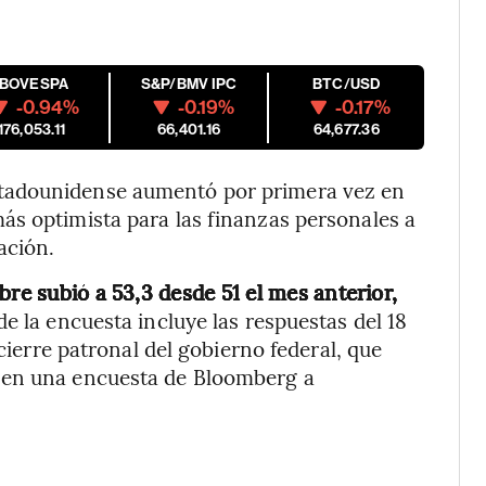
IBOVESPA
S&P/BMV IPC
BTC/USD
-0.94%
-0.19%
-0.17%
176,053.11
66,401.16
64,677.36
tadounidense aumentó por primera vez en
ás optimista para las finanzas personales a
ación.
bre subió a 53,3 desde 51 el mes anterior,
e la encuesta incluye las respuestas del 18
 cierre patronal del gobierno federal, que
 en una encuesta de Bloomberg a