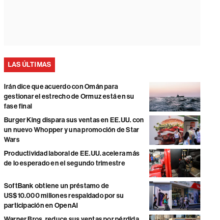
LAS ÚLTIMAS
Irán dice que acuerdo con Omán para
gestionar el estrecho de Ormuz está en su
fase final
Burger King dispara sus ventas en EE.UU. con
un nuevo Whopper y una promoción de Star
Wars
Productividad laboral de EE.UU. acelera más
de lo esperado en el segundo trimestre
SoftBank obtiene un préstamo de
US$10.000 millones respaldado por su
participación en OpenAI
Warner Bros. reduce sus ventas por pérdida