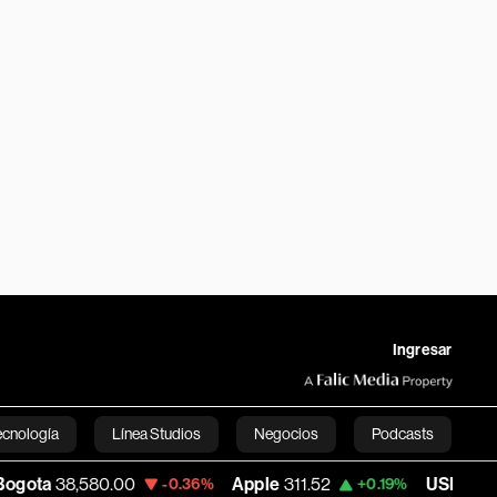
Ingresar
ecnología
Línea Studios
Negocios
Podcasts
,580.00
Apple
311.52
USD COP
3,157.75
-0.36%
+0.19%
English