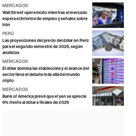
MERCADOS
Wall Street opera mixto mientras el mercado
espera el informe de empleo y señales sobre
Irán
PERÚ
Las proyecciones del precio del dólar en Perú
para el segundo semestre de 2026, según
analistas
MERCADOS
El dólar domina las stablecoins y el avance del
sector lleva el debate más allá del mundo
cripto
MERCADOS
Bank of America prevé que el yen se aprecie
6% frente al dólar a finales de 2026