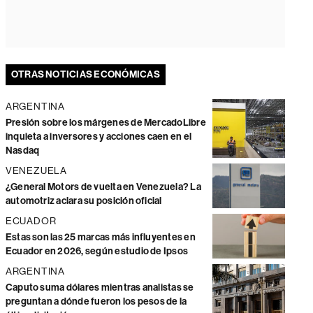
OTRAS NOTICIAS ECONÓMICAS
ARGENTINA
Presión sobre los márgenes de MercadoLibre
inquieta a inversores y acciones caen en el
Nasdaq
VENEZUELA
¿General Motors de vuelta en Venezuela? La
automotriz aclara su posición oficial
ECUADOR
Estas son las 25 marcas más influyentes en
Ecuador en 2026, según estudio de Ipsos
ARGENTINA
Caputo suma dólares mientras analistas se
preguntan a dónde fueron los pesos de la