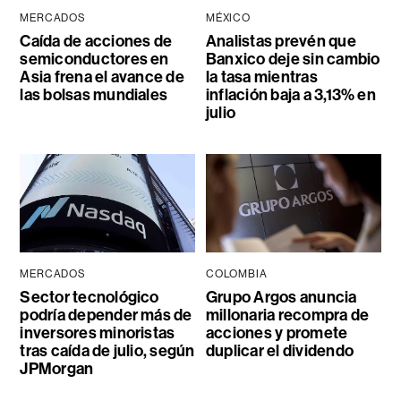
MERCADOS
MÉXICO
Caída de acciones de
Analistas prevén que
semiconductores en
Banxico deje sin cambio
Asia frena el avance de
la tasa mientras
las bolsas mundiales
inflación baja a 3,13% en
julio
MERCADOS
COLOMBIA
Sector tecnológico
Grupo Argos anuncia
podría depender más de
millonaria recompra de
inversores minoristas
acciones y promete
tras caída de julio, según
duplicar el dividendo
JPMorgan