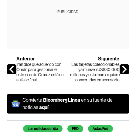
PUBLICIDAD
Anterior
Siguiente
Irán dice que acuerdo con
Las tarjetas coleccionables
Omán para gestionar el
ya mueven US$30.000
estrecho de Ormuz está en
millones y esta marca quiere
su fase final
convertirlas en accesorio
Convierta
Bloomberg Línea
en su fuente de
noticias
aquí
Temas de este artículo
Las noticias del día
FED
Actas Fed