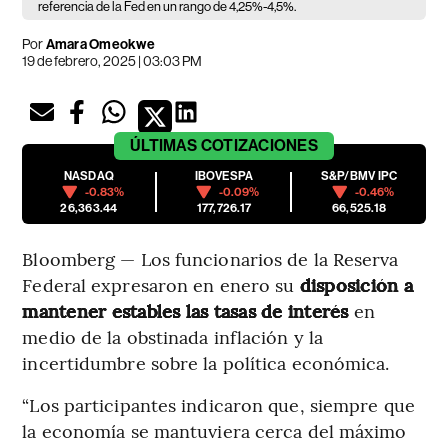
referencia de la Fed en un rango de 4,25%-4,5%.
Por
Amara Omeokwe
19 de febrero, 2025 | 03:03 PM
ÚLTIMAS
COTIZACIONES
NASDAQ
IBOVESPA
S&P/BMV IPC
-0.83%
-0.09%
-0.46%
26,363.44
177,726.17
66,525.18
Bloomberg — Los funcionarios de la Reserva
Federal expresaron en enero su
disposición a
mantener estables las tasas de interés
en
medio de la obstinada inflación y la
incertidumbre sobre la política económica.
“Los participantes indicaron que, siempre que
la economía se mantuviera cerca del máximo