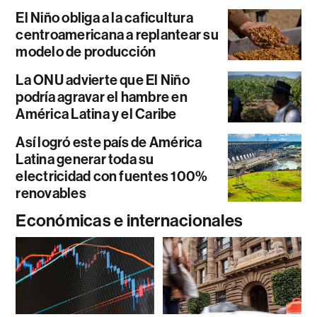
El Niño obliga a la caficultura
centroamericana a replantear su
modelo de producción
La ONU advierte que El Niño
podría agravar el hambre en
América Latina y el Caribe
Así logró este país de América
Latina generar toda su
electricidad con fuentes 100%
renovables
Económicas e internacionales