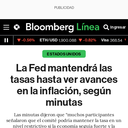
PUBLICIDAD
Ingresar
0.56%
ETH/USD
-0.82%
Visa
-0.28%
Mer
1,900.088
368.54
ESTADOS UNIDOS
La Fed mantendrá las
tasas hasta ver avances
en la inflación, según
minutas
Las minutas dijeron que “muchos participantes
señalaron que el comité podría mantener la tasa en un
nivel restrictivo si la economía seguía fuerte y la