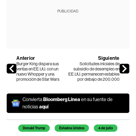
PUBLICIDAD
Anterior
Siguiente
Burger King dispara sus
Solicitudes iniciales de
ventas en EE.UU. con un
subsidio de desempleo en
nuevo Whopper y una
EE.UU. permanecen estables
promoción de Star Wars
por debajo de 200.000
Convierta
Bloomberg Línea
en su fuente de
noticias
aquí
Temas de este artículo
Donald Trump
Estados Unidos
4 de julio