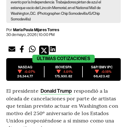
evento por la Independencia
Trabajadores pintan de azul el
estanque vacío del Lincoln Memorial, en el National Mall de
Washington, D.C.
(Photographer: Chip Somodevilla/G/Chip
Somodevilla)
Por
María Paula Mijares Torres
30 de mayo, 2026 | 10:00 PM
ÚLTIMAS
COTIZACIONES
NASDAQ
IBOVESPA
S&P/BMV IPC
-0.07%
-1.01%
-0.15%
26,344.77
175,930.82
66,423.42
El presidente
respondió a la
Donald Trump
oleada de cancelaciones por parte de artistas
que tenían previsto actuar en Washington con
motivo del 250º aniversario de los Estados
Unidos proponiéndose a sí mismo como una