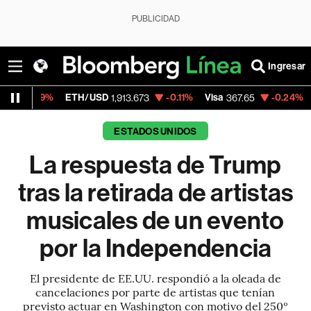
PUBLICIDAD
Ingresar
ETH/USD
-0.11%
Visa
-0.24%
MercadoLib
1,913.673
367.65
ESTADOS UNIDOS
La respuesta de Trump
tras la retirada de artistas
musicales de un evento
por la Independencia
El presidente de EE.UU. respondió a la oleada de
cancelaciones por parte de artistas que tenían
previsto actuar en Washington con motivo del 250º