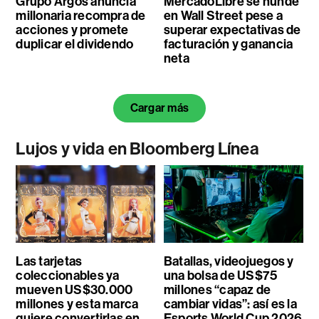
Grupo Argos anuncia
MercadoLibre se hunde
millonaria recompra de
en Wall Street pese a
acciones y promete
superar expectativas de
duplicar el dividendo
facturación y ganancia
neta
Cargar más
Lujos y vida en Bloomberg Línea
Las tarjetas
Batallas, videojuegos y
coleccionables ya
una bolsa de US$75
mueven US$30.000
millones “capaz de
millones y esta marca
cambiar vidas”: así es la
quiere convertirlas en
Esports World Cup 2026