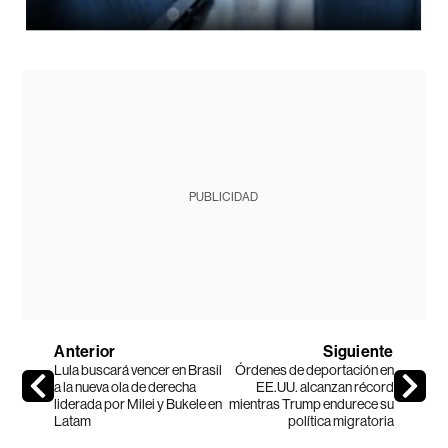
PUBLICIDAD
Anterior
Siguiente
Lula buscará vencer en Brasil
Órdenes de deportación en
a la nueva ola de derecha
EE.UU. alcanzan récord
liderada por Milei y Bukele en
mientras Trump endurece su
Latam
política migratoria