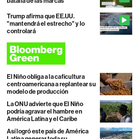
batalla de las marcas
Trump afirma que EE.UU.
"mantendrá el estrecho" y lo
controlará
El Niño obliga a la caficultura
centroamericana a replantear su
modelo de producción
La ONU advierte que El Niño
podría agravar el hambre en
América Latina y el Caribe
Así logró este país de América
Latina generar toda su