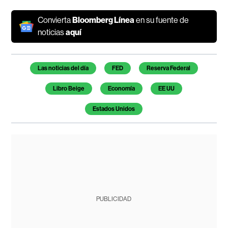
Convierta
Bloomberg Línea
en su fuente de
noticias
aquí
Temas de este artículo
Las noticias del día
FED
Reserva Federal
Libro Beige
Economía
EE UU
Estados Unidos
PUBLICIDAD