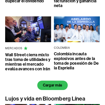
duplicar el dividendo
facturación y ganancia
neta
COLOMBIA
MERCADOS
Colombia incauta
Wall Street cierra mixto
explosivos antes de la
tras toma de utilidades y
toma de posesión de De
mientras el mercado
la Espriella
evalúa avances con Irán
Cargar más
Lujos y vida en Bloomberg Línea