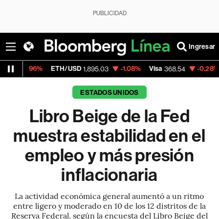
PUBLICIDAD
Ingresar
ETH/USD
-1.08%
Visa
-0.28%
MercadoLib
1,895.03
368.54
ESTADOS UNIDOS
Libro Beige de la Fed
muestra estabilidad en el
empleo y más presión
inflacionaria
La actividad económica general aumentó a un ritmo
entre ligero y moderado en 10 de los 12 distritos de la
Reserva Federal, según la encuesta del Libro Beige del