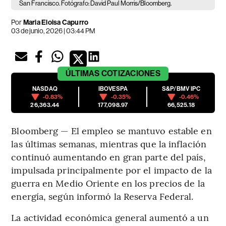
San Francisco. Fotógrafo: David Paul Morris/Bloomberg.
Por
Maria Eloisa Capurro
03 de junio, 2026 | 03:44 PM
ÚLTIMAS
COTIZACIONES
NASDAQ
IBOVESPA
S&P/BMV IPC
-0.83%
-0.35%
-0.46%
26,363.44
177,098.97
66,525.18
Bloomberg — El empleo se mantuvo estable en
las últimas semanas, mientras que la inflación
continuó aumentando en gran parte del país,
impulsada principalmente por el impacto de la
guerra en Medio Oriente en los precios de la
energía, según informó la Reserva Federal.
La actividad económica general aumentó a un