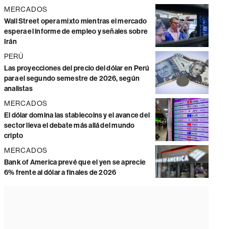
MERCADOS
Wall Street opera mixto mientras el mercado
espera el informe de empleo y señales sobre
Irán
PERÚ
Las proyecciones del precio del dólar en Perú
para el segundo semestre de 2026, según
analistas
MERCADOS
El dólar domina las stablecoins y el avance del
sector lleva el debate más allá del mundo
cripto
MERCADOS
Bank of America prevé que el yen se aprecie
6% frente al dólar a finales de 2026