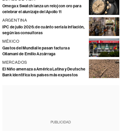
Omega x Swatch lanza un reloj con oro para
celebrar el alunizaje del Apollo 11
ARGENTINA
IPC de julio 2026: de cuánto sería la inflación,
según las consultoras
MÉXICO
Gastos del Mundial le pasan factura a
Ollamani de Emilio Azcárraga
MERCADOS
El Niño amenaza a América Latina y Deutsche
Bank identifica los países más expuestos
PUBLICIDAD