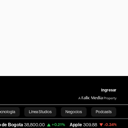
Ingresar
ecnología
Línea Studios
Negocios
Podcasts
8,800.00
Apple
309.88
USD COP
3,157.
+0.21%
-0.34%
English