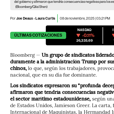
del gobierno y afirmaron que tendría consecuencias negativas para los esf
(Bloomberg/Qilai Shen)
Por
Joe Deaux - Laura Curtis
08 de noviembre, 2025 | 03:21 PM
NASDAQ
-0.11%
ÚLTIMAS
COTIZACIONES
26,335.69
Bloomberg —
Un grupo de sindicatos liderad
duramente a la administración Trump por susp
chinos,
lo que, según los trabajadores, provoca
nacional, que en su día fue dominante.
Los sindicatos expresaron su “profunda decep
afirmaron que tendría consecuencias negativa
el sector marítimo estadounidense,
según una
de Estados Unidos, Jamieson Greer. La carta, 
Internacional de Maquinistas, la Hermandad In