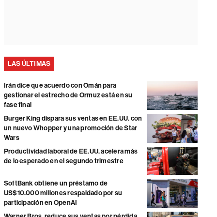
LAS ÚLTIMAS
Irán dice que acuerdo con Omán para
gestionar el estrecho de Ormuz está en su
fase final
Burger King dispara sus ventas en EE.UU. con
un nuevo Whopper y una promoción de Star
Wars
Productividad laboral de EE.UU. acelera más
de lo esperado en el segundo trimestre
SoftBank obtiene un préstamo de
US$10.000 millones respaldado por su
participación en OpenAI
Warner Bros. reduce sus ventas por pérdida