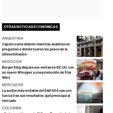
OTRAS NOTICIAS ECONÓMICAS
ARGENTINA
Caputo suma dólares mientras analistas se
preguntan a dónde fueron los pesos de la
última licitación
NEGOCIOS
Burger King dispara sus ventas en EE.UU. con
un nuevo Whopper y una promoción de Star
Wars
MERCADOS
La acción más rentable del S&P 500 cae con
fuerza tras sus resultados: qué preocupa al
mercado
COLOMBIA