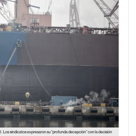
l.
Los sindicatos expresaron su “profunda decepción” con la decisión