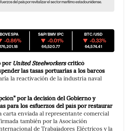
uerzos del país por revitalizar el sector marítimo estadounidense.
IBOVESPA
S&P/BMV IPC
BTC/USD
-0.86%
-0.01%
-0.33%
176,201.18
66,520.77
64,574.41
o por
United Steelworkers
criticó
ender las tasas portuarias a los barcos
ría la reactivación de la industria naval
ción” por la decisión del Gobierno y
s para los esfuerzos del país por restaurar
 carta enviada al representante comercial
firmada también por la Asociación
ternacional de Trabajadores Eléctricos y la