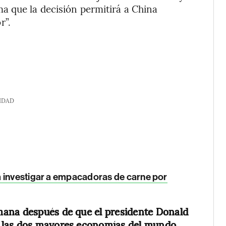
a que la decisión permitirá a China
r”.
IDAD
a investigar a empacadoras de carne por
mana después de que el presidente Donald
 las dos mayores economías del mundo,