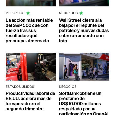
MERCADOS
MERCADOS
La acción más rentable
Wall Street cierra a la
del S&P 500 cae con
baja por el repunte del
fuerza tras sus
petróleo y nuevas dudas
resultados: qué
sobre un acuerdo con
preocupa al mercado
Irán
ESTADOS UNIDOS
NEGOCIOS
Productividad laboral de
SoftBank obtiene un
EE.UU. acelera más de
préstamo de
lo esperado en el
US$10.000 millones
segundo trimestre
respaldado por su
participación en OpenAI