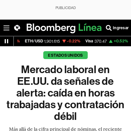
PUBLICIDAD
Ingresar
ETH/USD
-0.22%
Visa
+0.52%
MercadoLib
1,901.615
370.47
ESTADOS UNIDOS
Mercado laboral en
EE.UU. da señales de
alerta: caída en horas
trabajadas y contratación
débil
Más allá de la cifra principal de nóminas, el reciente