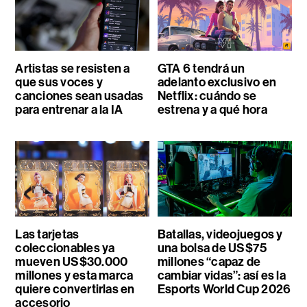
Artistas se resisten a
GTA 6 tendrá un
que sus voces y
adelanto exclusivo en
canciones sean usadas
Netflix: cuándo se
para entrenar a la IA
estrena y a qué hora
Las tarjetas
Batallas, videojuegos y
coleccionables ya
una bolsa de US$75
mueven US$30.000
millones “capaz de
millones y esta marca
cambiar vidas”: así es la
quiere convertirlas en
Esports World Cup 2026
accesorio