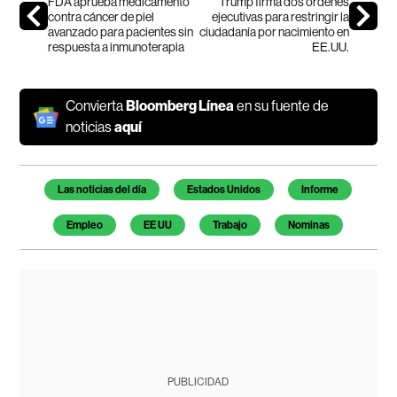
FDA aprueba medicamento
Trump firma dos órdenes
contra cáncer de piel
ejecutivas para restringir la
avanzado para pacientes sin
ciudadanía por nacimiento en
respuesta a inmunoterapia
EE.UU.
Convierta
Bloomberg Línea
en su fuente de
noticias
aquí
Temas de este artículo
Las noticias del día
Estados Unidos
Informe
Empleo
EE UU
Trabajo
Nominas
PUBLICIDAD