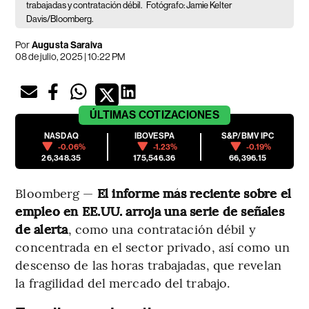
trabajadas y contratación débil.
Fotógrafo: Jamie Kelter
Davis/Bloomberg.
Por
Augusta Saraiva
08 de julio, 2025 | 10:22 PM
ÚLTIMAS
COTIZACIONES
NASDAQ
IBOVESPA
S&P/BMV IPC
-0.06%
-1.23%
-0.19%
26,348.35
175,546.36
66,396.15
Bloomberg —
El informe más reciente sobre el
empleo en EE.UU. arroja una serie de señales
de alerta
, como una contratación débil y
concentrada en el sector privado, así como un
descenso de las horas trabajadas, que revelan
la fragilidad del mercado del trabajo.