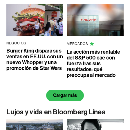
NEGOCIOS
MERCADOS
Burger King dispara sus
La acción más rentable
ventas en EE.UU. con un
del S&P 500 cae con
nuevo Whopper y una
fuerza tras sus
promoción de Star Wars
resultados: qué
preocupa al mercado
Cargar más
Lujos y vida en Bloomberg Línea