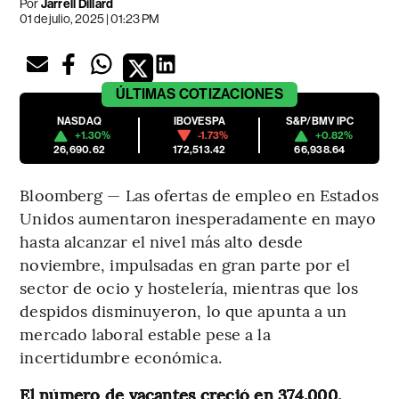
Por
Jarrell Dillard
01 de julio, 2025 | 01:23 PM
ÚLTIMAS
COTIZACIONES
NASDAQ
IBOVESPA
S&P/BMV IPC
+1.30%
-1.73%
+0.82%
26,690.62
172,513.42
66,938.64
Bloomberg — Las ofertas de empleo en Estados
Unidos aumentaron inesperadamente en mayo
hasta alcanzar el nivel más alto desde
noviembre, impulsadas en gran parte por el
sector de ocio y hostelería, mientras que los
despidos disminuyeron, lo que apunta a un
mercado laboral estable pese a la
incertidumbre económica.
El número de vacantes creció en 374.000,