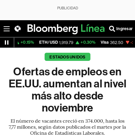
PUBLICIDAD
Ingresar
+0.15%
ETH/USD
+0.30%
Visa
-2.15%
Merc
1,919.79
362.50
ESTADOS UNIDOS
Ofertas de empleos en
EE.UU. aumentan al nivel
más alto desde
noviembre
El número de vacantes creció en 374.000, hasta los
7,77 millones, según datos publicados el martes por la
Oficina de Estadísticas Laborales.