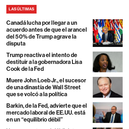
LAS ÚLTIMAS
Canadá lucha por llegar a un
acuerdo antes de que el arancel
del 50% de Trump agrave la
disputa
Trump reactiva el intento de
destituir a la gobernadora Lisa
Cook de la Fed
Muere John Loeb Jr., el sucesor
de una dinastía de Wall Street
que se volcó a la política
Barkin, de la Fed, advierte que el
mercado laboral de EE.UU. está
en un “equilibrio débil”