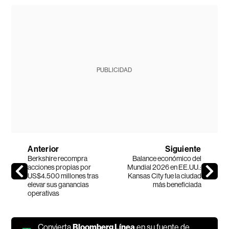
PUBLICIDAD
Anterior
Siguiente
Berkshire recompra
Balance económico del
acciones propias por
Mundial 2026 en EE.UU.:
US$4.500 millones tras
Kansas City fue la ciudad
elevar sus ganancias
más beneficiada
operativas
Convierta
Bloomberg Línea
en su fuente de