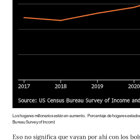
Los hogares millonarios están en aumento.
Porcentaje de hogares estadou
Bureau Survey of Incom)
Eso no significa que vayan por ahí con los bols