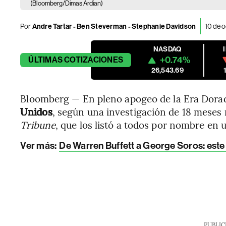
(Bloomberg/Dimas Ardian)
Por
Andre Tartar - Ben Steverman - Stephanie Davidson
10 de 
NASDAQ
+0.74%
ÚLTIMAS
COTIZACIONES
26,543.69
Bloomberg — En pleno apogeo de la Era Dora
Unidos
, según una investigación de 18 meses 
Tribune
, que los listó a todos por nombre en 
Ver más:
De Warren Buffett a George Soros: este 
PUBLIC