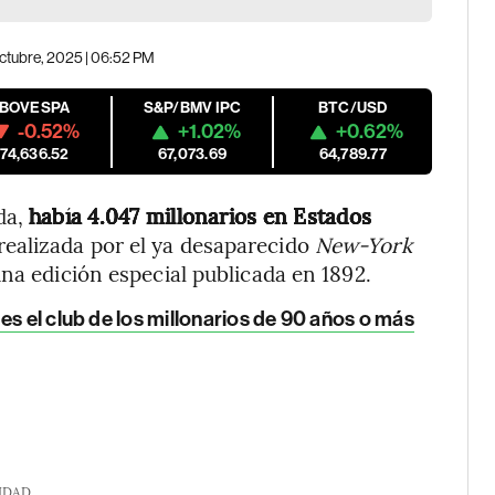
octubre, 2025 | 06:52 PM
IBOVESPA
S&P/BMV IPC
BTC/USD
-0.52%
+1.02%
+0.62%
174,636.52
67,073.69
64,789.77
da,
había 4.047 millonarios en Estados
realizada por el ya desaparecido
New-York
una edición especial publicada en 1892.
es el club de los millonarios de 90 años o más
IDAD