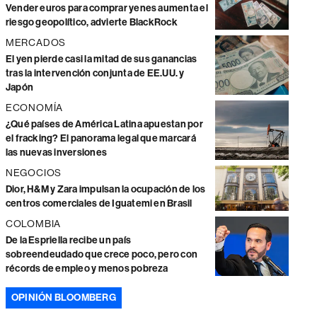
Vender euros para comprar yenes aumenta el
riesgo geopolítico, advierte BlackRock
MERCADOS
El yen pierde casi la mitad de sus ganancias
tras la intervención conjunta de EE.UU. y
Japón
ECONOMÍA
¿Qué países de América Latina apuestan por
el fracking? El panorama legal que marcará
las nuevas inversiones
NEGOCIOS
Dior, H&M y Zara impulsan la ocupación de los
centros comerciales de Iguatemi en Brasil
COLOMBIA
De la Espriella recibe un país
sobreendeudado que crece poco, pero con
récords de empleo y menos pobreza
OPINIÓN BLOOMBERG