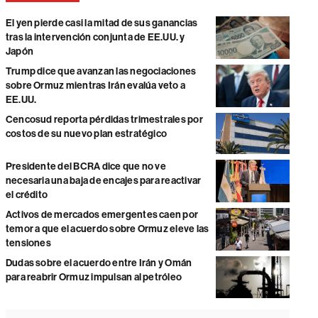
El yen pierde casi la mitad de sus ganancias
tras la intervención conjunta de EE.UU. y
Japón
Trump dice que avanzan las negociaciones
sobre Ormuz mientras Irán evalúa veto a
EE.UU.
Cencosud reporta pérdidas trimestrales por
costos de su nuevo plan estratégico
Presidente del BCRA dice que no ve
necesaria una baja de encajes para reactivar
el crédito
Activos de mercados emergentes caen por
temor a que el acuerdo sobre Ormuz eleve las
tensiones
Dudas sobre el acuerdo entre Irán y Omán
para reabrir Ormuz impulsan al petróleo