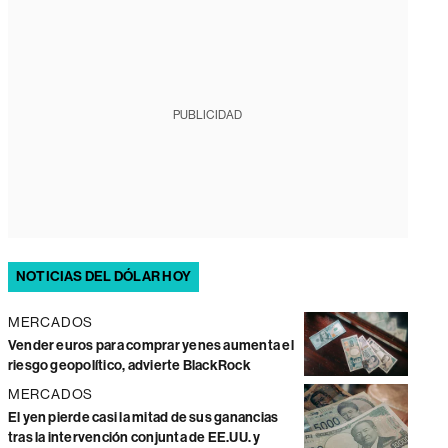
PUBLICIDAD
NOTICIAS DEL DÓLAR HOY
MERCADOS
Vender euros para comprar yenes aumenta el
riesgo geopolítico, advierte BlackRock
MERCADOS
El yen pierde casi la mitad de sus ganancias
tras la intervención conjunta de EE.UU. y