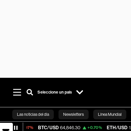
Seleccione un país
Las noticias del día
Newsletters
Línea Mundial
BTC/USD
64,846.30
ETH/USD
1,913.415
0.07%
+0.70%
Bloomberg 