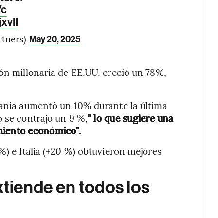
Vc
xvIl
rtners)
May 20, 2025
ión millonaria de EE.UU. creció un 78%,
mania aumentó un 10% durante la última
o se contrajo un 9 %,
" lo que sugiere una
miento económico".
%) e Italia (+20 %) obtuvieron mejores
xtiende en todos los