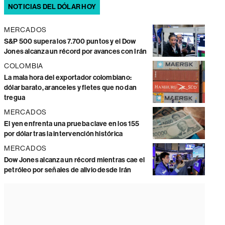
NOTICIAS DEL DÓLAR HOY
MERCADOS
S&P 500 supera los 7.700 puntos y el Dow
Jones alcanza un récord por avances con Irán
COLOMBIA
La mala hora del exportador colombiano:
dólar barato, aranceles y fletes que no dan
tregua
MERCADOS
El yen enfrenta una prueba clave en los 155
por dólar tras la intervención histórica
MERCADOS
Dow Jones alcanza un récord mientras cae el
petróleo por señales de alivio desde Irán