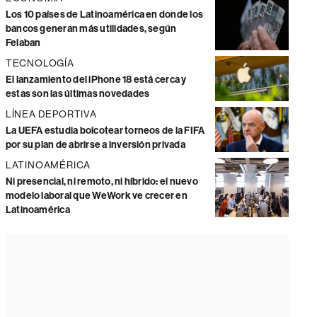
Los 10 países de Latinoamérica en donde los
bancos generan más utilidades, según
Felaban
TECNOLOGÍA
El lanzamiento del iPhone 18 está cerca y
estas son las últimas novedades
LÍNEA DEPORTIVA
La UEFA estudia boicotear torneos de la FIFA
por su plan de abrirse a inversión privada
LATINOAMÉRICA
Ni presencial, ni remoto, ni híbrido: el nuevo
modelo laboral que WeWork ve crecer en
Latinoamérica