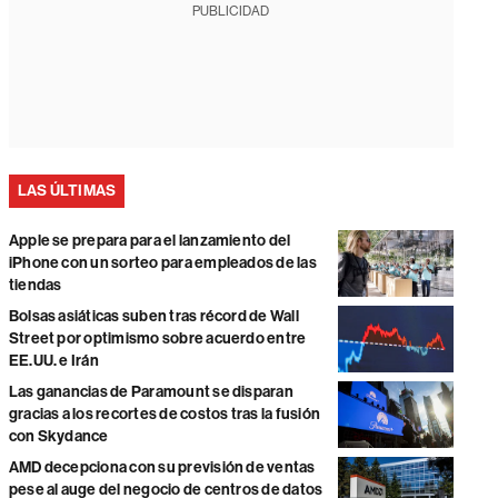
PUBLICIDAD
LAS ÚLTIMAS
Apple se prepara para el lanzamiento del
iPhone con un sorteo para empleados de las
tiendas
Bolsas asiáticas suben tras récord de Wall
Street por optimismo sobre acuerdo entre
EE.UU. e Irán
Las ganancias de Paramount se disparan
gracias a los recortes de costos tras la fusión
con Skydance
AMD decepciona con su previsión de ventas
pese al auge del negocio de centros de datos