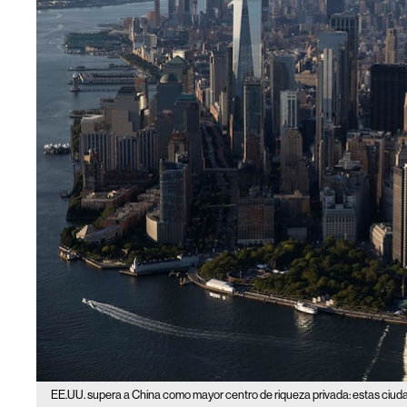
EE.UU. supera a China como mayor centro de riqueza privada: estas ciuda