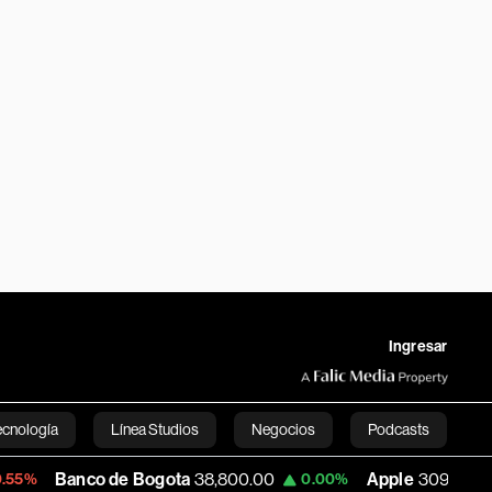
Ingresar
ecnología
Línea Studios
Negocios
Podcasts
o de Bogota
38,800.00
Apple
309.25
U
0.00%
+1.97%
English