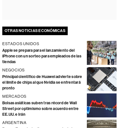
OTRAS NOTICIAS ECONÓMICAS
ESTADOS UNIDOS
Apple se prepara para el lanzamiento del
iPhone con un sorteo para empleados de las
tiendas
NEGOCIOS
Principal científico de Huawei advierte sobre
el límite de chips al que Nvidia se enfrentará
pronto
MERCADOS
Bolsas asiáticas suben tras récord de Wall
Street por optimismo sobre acuerdo entre
EE.UU. e Irán
ARGENTINA