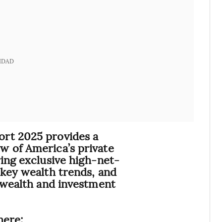
IDAD
rt 2025 provides a
w of America’s private
ring exclusive high-net-
 key wealth trends, and
e wealth and investment
here: