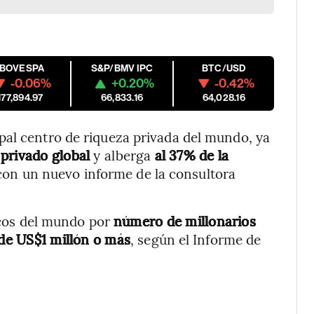
IBOVESPA
S&P/BMV IPC
BTC/USD
-0.06%
+0.20%
-0.42%
177,894.97
66,833.16
64,028.16
pal centro de riqueza privada del mundo, ya
 privado global
y alberga
al 37% de la
con un nuevo informe de la consultora
ricos del mundo por
número de millonarios
 de US$1 millón o más
, según el Informe de