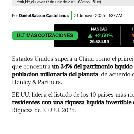
York, NY, el jueves 17 de junio de 2021.
(Victor J. Blue)
Por
Daniel Salazar Castellanos
21 de mayo, 2025 | 11:37 AM
NASDAQ
+2.59%
ÚLTIMAS
COTIZACIONES
26,584.99
Estados Unidos supera a China como el princi
que concentra
un 34% del patrimonio líquido
población millonaria del planeta
, de acuerdo 
Henley & Partners.
EE.UU. lidera el listado de los 10 países más 
residentes con una riqueza líquida invertible
Riqueza de EE.UU. 2025.