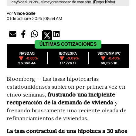
cayó casi un 21%, el mayor retroceso de este año.
(Roger Kisby)
Por
Vince Golle
01 de octubre, 2025 | 08:54 AM
ÚLTIMAS
COTIZACIONES
NASDAQ
IBOVESPA
S&P/BMV IPC
-0.83%
-0.09%
-0.46%
26,363.44
177,726.17
66,525.18
Bloomberg — Las tasas hipotecarias
estadounidenses subieron por primera vez en
cinco semanas,
frustrando una incipiente
recuperación de la demanda de vivienda
y
frenando bruscamente una reciente oleada de
refinanciamientos de viviendas.
La tasa contractual de una hipoteca a 30 años