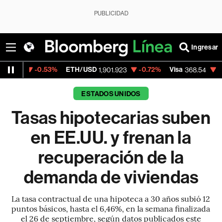
PUBLICIDAD
Ingresar
-0.53%
ETH/USD
-0.72%
Visa
-0.28%
Me
1,901.923
368.54
ESTADOS UNIDOS
Tasas hipotecarias suben
en EE.UU. y frenan la
recuperación de la
demanda de viviendas
La tasa contractual de una hipoteca a 30 años subió 12
puntos básicos, hasta el 6,46%, en la semana finalizada
el 26 de septiembre, según datos publicados este