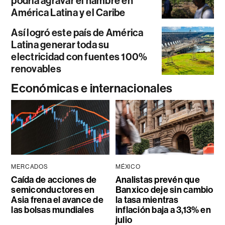
podría agravar el hambre en
América Latina y el Caribe
Así logró este país de América
Latina generar toda su
electricidad con fuentes 100%
renovables
Económicas e internacionales
MERCADOS
MÉXICO
Caída de acciones de
Analistas prevén que
semiconductores en
Banxico deje sin cambio
Asia frena el avance de
la tasa mientras
las bolsas mundiales
inflación baja a 3,13% en
julio