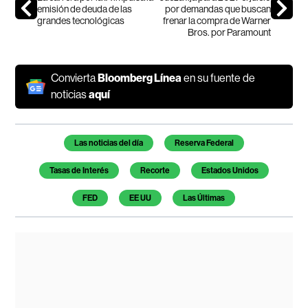
emisión de deuda de las
por demandas que buscan
grandes tecnológicas
frenar la compra de Warner
Bros. por Paramount
Convierta
Bloomberg Línea
en su fuente de
noticias
aquí
Temas de este artículo
Las noticias del día
Reserva Federal
Tasas de Interés
Recorte
Estados Unidos
FED
EE UU
Las Últimas