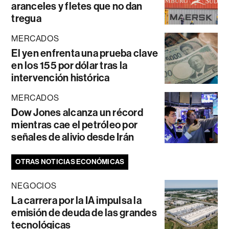
aranceles y fletes que no dan
tregua
MERCADOS
El yen enfrenta una prueba clave
en los 155 por dólar tras la
intervención histórica
MERCADOS
Dow Jones alcanza un récord
mientras cae el petróleo por
señales de alivio desde Irán
OTRAS NOTICIAS ECONÓMICAS
NEGOCIOS
La carrera por la IA impulsa la
emisión de deuda de las grandes
tecnológicas