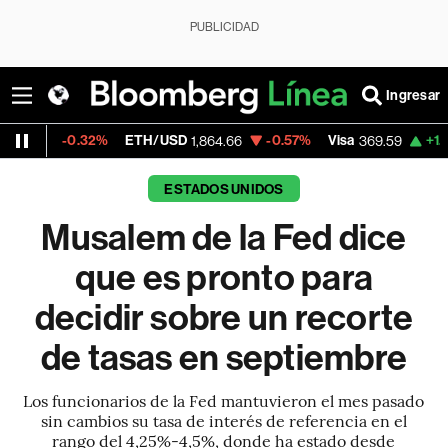
PUBLICIDAD
Ingresar
.32%
ETH/USD
-0.57%
Visa
+1.07%
Merca
1,864.66
369.59
ESTADOS UNIDOS
Musalem de la Fed dice
que es pronto para
decidir sobre un recorte
de tasas en septiembre
Los funcionarios de la Fed mantuvieron el mes pasado
sin cambios su tasa de interés de referencia en el
rango del 4,25%-4,5%, donde ha estado desde