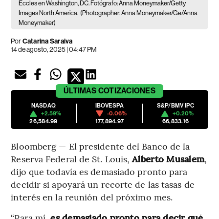
Eccles en Washington, DC. Fotógrafo: Anna Moneymaker/Getty
Images North America.
(Photographer: Anna Moneymaker/Ge/Anna
Moneymaker)
Por
Catarina Saraiva
14 de agosto, 2025 | 04:47 PM
ÚLTIMAS
COTIZACIONES
NASDAQ
IBOVESPA
S&P/BMV IPC
+2.59%
-0.06%
+0.20%
26,584.99
177,894.97
66,833.16
Bloomberg — El presidente del Banco de la
Reserva Federal de St. Louis,
Alberto Musalem
,
dijo que todavía es demasiado pronto para
decidir si apoyará un recorte de las tasas de
interés en la reunión del próximo mes.
“Para mí,
es demasiado pronto para decir qué