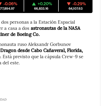
-0.06%
+0.20%
-0.29%
177,894.97
66,833.16
64,107.63
dos personas a la Estación Espacial
er a casa a dos
astronautas de la NASA
liner de Boeing Co.
smonauta ruso Aleksandr Gorbunov
ragon desde Cabo Cañaveral, Florida,
o
. Está previsto que la cápsula Crew-9 se
 del este.
IDAD