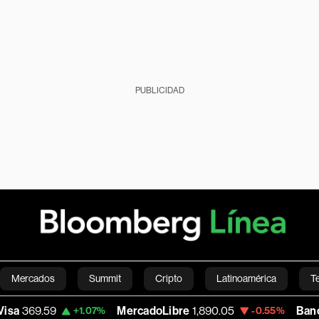
PUBLICIDAD
Mercados
Summit
Cripto
Latinoamérica
T
MercadoLibre
1,890.05
Banco de Bogota
38,
.07%
-0.55%
Green
Economía
Estilo de vida
Mundo
Videos