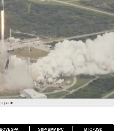
 espacio
IBOVESPA
S&P/BMV IPC
BTC/USD