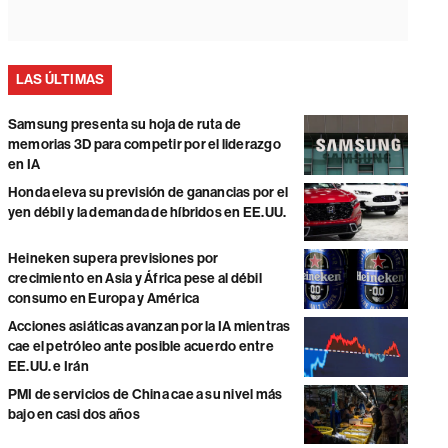
LAS ÚLTIMAS
Samsung presenta su hoja de ruta de
memorias 3D para competir por el liderazgo
en IA
Honda eleva su previsión de ganancias por el
yen débil y la demanda de híbridos en EE.UU.
Heineken supera previsiones por
crecimiento en Asia y África pese al débil
consumo en Europa y América
Acciones asiáticas avanzan por la IA mientras
cae el petróleo ante posible acuerdo entre
EE.UU. e Irán
PMI de servicios de China cae a su nivel más
bajo en casi dos años