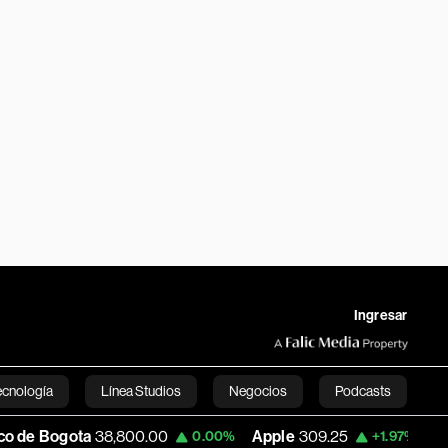
Ingresar
ecnología
Línea Studios
Negocios
Podcasts
800.00
Apple
309.25
USD COP
3,195.99
0.00%
+1.97%
English