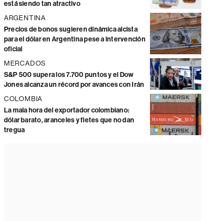
está siendo tan atractivo
ARGENTINA
Precios de bonos sugieren dinámica alcista
para el dólar en Argentina pese a intervención
oficial
MERCADOS
S&P 500 supera los 7.700 puntos y el Dow
Jones alcanza un récord por avances con Irán
COLOMBIA
La mala hora del exportador colombiano:
dólar barato, aranceles y fletes que no dan
tregua