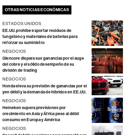
OTRAS NOTICIAS ECONÓMICAS
ESTADOS UNIDOS
EE.UU. prohíbe exportar residuos de
tungsteno y materiales de baterías para
reforzar su suministro
NEGOCIOS
Glencore dispara sus ganancias por el auge
del cobre y el sólido desempeño de su
división de trading
NEGOCIOS
Honda eleva su previsión de ganancias por el
yen débil y la demanda de híbridos en EE.UU.
NEGOCIOS
Heineken supera previsiones por
crecimiento en Asia y África pese al débil
consumo en Europa y América
NEGOCIOS