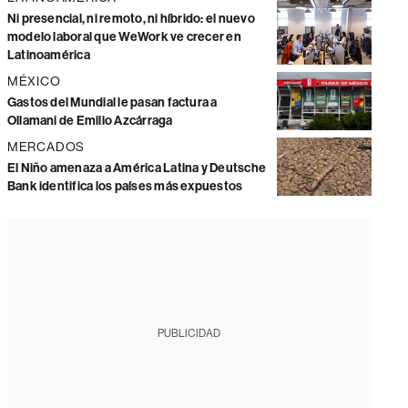
Ni presencial, ni remoto, ni híbrido: el nuevo
modelo laboral que WeWork ve crecer en
Latinoamérica
MÉXICO
Gastos del Mundial le pasan factura a
Ollamani de Emilio Azcárraga
MERCADOS
El Niño amenaza a América Latina y Deutsche
Bank identifica los países más expuestos
PUBLICIDAD