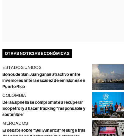
OTRAS NOTICIAS ECONÓMICAS
ESTADOS UNIDOS
Bonos de San Juan ganan atractivo entre
inversores ante la escasez de emisiones en
Puerto Rico
COLOMBIA
De la Espriella se compromete a recuperar
Ecopetrol y a hacer fracking “responsable y
sostenible”
MERCADOS
El debate sobre “Sell América” resurge tras