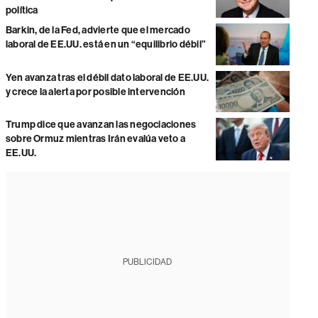
política
Barkin, de la Fed, advierte que el mercado
laboral de EE.UU. está en un “equilibrio débil”
Yen avanza tras el débil dato laboral de EE.UU.
y crece la alerta por posible intervención
Trump dice que avanzan las negociaciones
sobre Ormuz mientras Irán evalúa veto a
EE.UU.
PUBLICIDAD