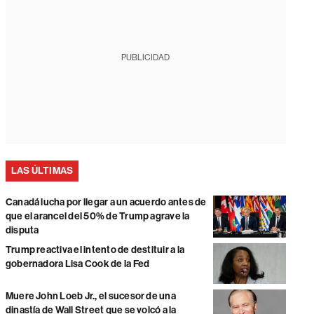
PUBLICIDAD
LAS ÚLTIMAS
Canadá lucha por llegar a un acuerdo antes de
que el arancel del 50% de Trump agrave la
disputa
Trump reactiva el intento de destituir a la
gobernadora Lisa Cook de la Fed
Muere John Loeb Jr., el sucesor de una
dinastía de Wall Street que se volcó a la