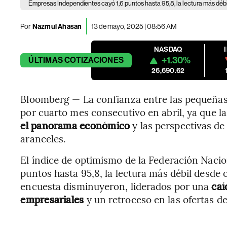
Empresas Independientes cayó 1,6 puntos hasta 95,8, la lectura más débi
Por
Nazmul Ahasan
13 de mayo, 2025 | 08:56 AM
NASDAQ
+1.30%
ÚLTIMAS
COTIZACIONES
26,690.62
Bloomberg — La confianza entre las pequeñas
por cuarto mes consecutivo en abril, ya que l
el panorama económico
y las perspectivas de
aranceles.
El índice de optimismo de la Federación Naci
puntos hasta 95,8, la lectura más débil desde 
encuesta disminuyeron, liderados por una
caí
empresariales
y un retroceso en las ofertas d