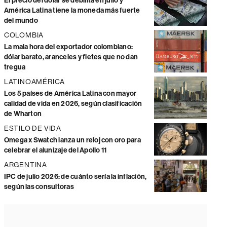
El precio del dólar se debilita en julio y
América Latina tiene la moneda más fuerte
del mundo
COLOMBIA
La mala hora del exportador colombiano:
dólar barato, aranceles y fletes que no dan
tregua
LATINOAMÉRICA
Los 5 países de América Latina con mayor
calidad de vida en 2026, según clasificación
de Wharton
ESTILO DE VIDA
Omega x Swatch lanza un reloj con oro para
celebrar el alunizaje del Apollo 11
ARGENTINA
IPC de julio 2026: de cuánto sería la inflación,
según las consultoras