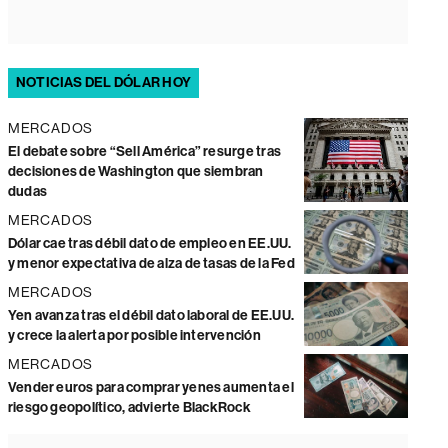
NOTICIAS DEL DÓLAR HOY
MERCADOS
El debate sobre “Sell América” resurge tras
decisiones de Washington que siembran
dudas
MERCADOS
Dólar cae tras débil dato de empleo en EE.UU.
y menor expectativa de alza de tasas de la Fed
MERCADOS
Yen avanza tras el débil dato laboral de EE.UU.
y crece la alerta por posible intervención
MERCADOS
Vender euros para comprar yenes aumenta el
riesgo geopolítico, advierte BlackRock