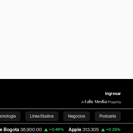
Ingresar
ecnología
Línea Studios
Negocios
Podcasts
00.00
Apple
313.305
USD COP
3,159.6
+0.46%
+0.25%
English