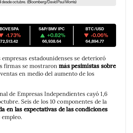
l desde octubre.
(Bloomberg/David Paul Morris)
IBOVESPA
S&P/BMV IPC
BTC/USD
-1.73%
+0.82%
-0.06%
172,513.42
66,938.64
64,894.77
 empresas estadounidenses se deterioró
as firmas se mostraron
más pesimistas sobre
 ventas en medio del aumento de los
onal de Empresas Independientes cayó 1,6
octubre. Seis de los 10 componentes de la
da en las expectativas de las condiciones
e empleo.