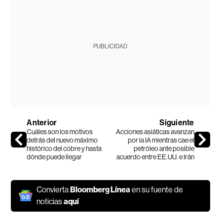
PUBLICIDAD
Anterior
Siguiente
Cuáles son los motivos
Acciones asiáticas avanzan
detrás del nuevo máximo
por la IA mientras cae el
histórico del cobre y hasta
petróleo ante posible
dónde puede llegar
acuerdo entre EE.UU. e Irán
Convierta
Bloomberg Línea
en su fuente de
noticias
aquí