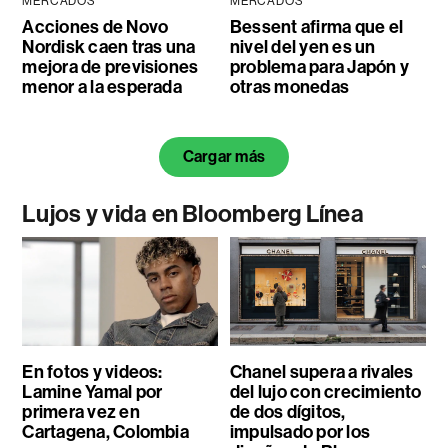
MERCADOS
MERCADOS
Acciones de Novo
Bessent afirma que el
Nordisk caen tras una
nivel del yen es un
mejora de previsiones
problema para Japón y
menor a la esperada
otras monedas
Cargar más
Lujos y vida en Bloomberg Línea
En fotos y videos:
Chanel supera a rivales
Lamine Yamal por
del lujo con crecimiento
primera vez en
de dos dígitos,
Cartagena, Colombia
impulsado por los