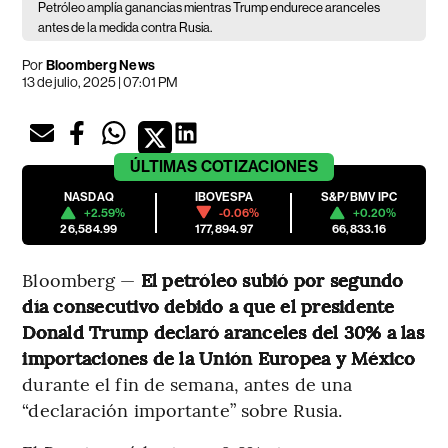
Petróleo amplía ganancias mientras Trump endurece aranceles
antes de la medida contra Rusia.
Por
Bloomberg News
13 de julio, 2025 | 07:01 PM
ÚLTIMAS
COTIZACIONES
NASDAQ
IBOVESPA
S&P/BMV IPC
+2.59%
-0.06%
+0.20%
26,584.99
177,894.97
66,833.16
Bloomberg —
El petróleo subió por segundo
día consecutivo debido a que el presidente
Donald Trump declaró aranceles del 30% a las
importaciones de la Unión Europea y México
durante el fin de semana, antes de una
“declaración importante” sobre Rusia.