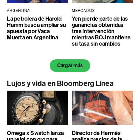
ARGENTINA
MERCADOS
La petrolera de Harold
Yen pierde parte de las
Hamm busca ampliar su
ganancias obtenidas
apuesta por Vaca
tras intervención
Muerta en Argentina
mientras BOJ mantiene
su tasa sin cambios
Cargar más
Lujos y vida en Bloomberg Línea
Omega x Swatch lanza
Director de Hermès
un reloj con oro para
analiza precios de la