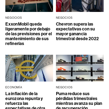
NEGOCIOS
NEGOCIOS
ExxonMobil queda
Chevron supera las
ligeramente por debajo
expectativas con su
de las previsiones por el
mayor ganancia
mantenimiento de sus
trimestral desde 2022
refinerías
ECONOMÍA
NEGOCIOS
La inflación de la
Puma reduce sus
eurozona repunta y
pérdidas trimestrales
refuerza las
mientras avanza su plan
expectativas de otra
de recuperación