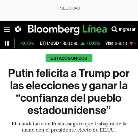
PUBLICIDAD
Ingresar
0.73%
ETH/USD
+1.05%
Visa
-0.04%
Mer
1,856.095
366.13
ESTADOS UNIDOS
Putin felicita a Trump por
las elecciones y ganar la
“confianza del pueblo
estadounidense”
El mandatario de Rusia aseguró que trabajará de la
mano con el presidente electo de EE.UU.