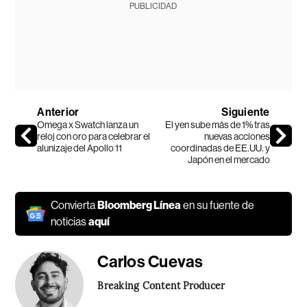
PUBLICIDAD
Anterior
Siguiente
Omega x Swatch lanza un
El yen sube más de 1% tras
reloj con oro para celebrar el
nuevas acciones
alunizaje del Apollo 11
coordinadas de EE.UU. y
Japón en el mercado
Convierta
Bloomberg Línea
en su fuente de
noticias
aquí
Carlos Cuevas
Breaking Content Producer