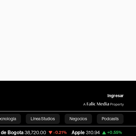
Ingresar
ecnología
Línea Studios
Negocios
Podcasts
,720.00
Apple
310.94
USD COP
3,175.95
-0.21%
+0.55%
English