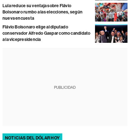
Lula reduce su ventaja sobre Flávio
Bolsonaro rumbo a las elecciones, según
nueva encuesta
Flávio Bolsonaro elige al diputado
conservador Alfredo Gaspar como candidato
a la vicepresidencia
PUBLICIDAD
NOTICIAS DEL DÓLAR HOY