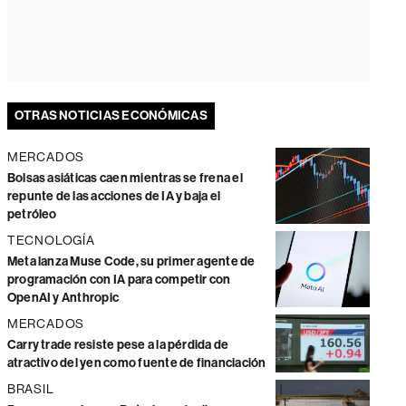
OTRAS NOTICIAS ECONÓMICAS
MERCADOS
Bolsas asiáticas caen mientras se frena el
repunte de las acciones de IA y baja el
petróleo
TECNOLOGÍA
Meta lanza Muse Code, su primer agente de
programación con IA para competir con
OpenAI y Anthropic
MERCADOS
Carry trade resiste pese a la pérdida de
atractivo del yen como fuente de financiación
BRASIL