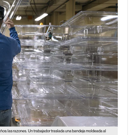
ños: las razones.
Un trabajador traslada una bandeja moldeada al