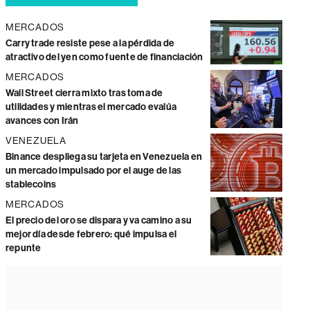
MERCADOS
Carry trade resiste pese a la pérdida de
atractivo del yen como fuente de financiación
MERCADOS
Wall Street cierra mixto tras toma de
utilidades y mientras el mercado evalúa
avances con Irán
VENEZUELA
Binance despliega su tarjeta en Venezuela en
un mercado impulsado por el auge de las
stablecoins
MERCADOS
El precio del oro se dispara y va camino a su
mejor día desde febrero: qué impulsa el
repunte