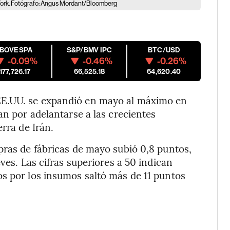
 York. Fotógrafo: Angus Mordant/Bloomberg
IBOVESPA
S&P/BMV IPC
BTC/USD
-0.09%
-0.46%
-0.26%
177,726.17
66,525.18
64,620.40
EE.UU. se expandió en mayo al máximo en
an por adelantarse a las crecientes
erra de Irán.
pras de fábricas de mayo subió 0,8 puntos,
ves. Las cifras superiores a 50 indican
s por los insumos saltó más de 11 puntos