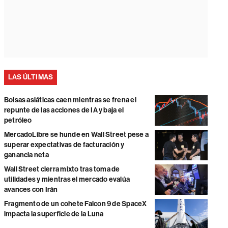
LAS ÚLTIMAS
Bolsas asiáticas caen mientras se frena el
repunte de las acciones de IA y baja el
petróleo
MercadoLibre se hunde en Wall Street pese a
superar expectativas de facturación y
ganancia neta
Wall Street cierra mixto tras toma de
utilidades y mientras el mercado evalúa
avances con Irán
Fragmento de un cohete Falcon 9 de SpaceX
impacta la superficie de la Luna