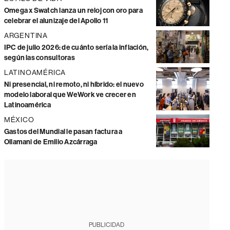
Omega x Swatch lanza un reloj con oro para
celebrar el alunizaje del Apollo 11
ARGENTINA
IPC de julio 2026: de cuánto sería la inflación,
según las consultoras
LATINOAMÉRICA
Ni presencial, ni remoto, ni híbrido: el nuevo
modelo laboral que WeWork ve crecer en
Latinoamérica
MÉXICO
Gastos del Mundial le pasan factura a
Ollamani de Emilio Azcárraga
PUBLICIDAD