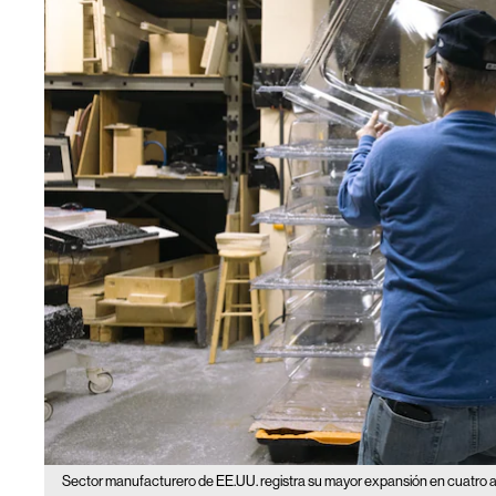
Sector manufacturero de EE.UU. registra su mayor expansión en cuatro a